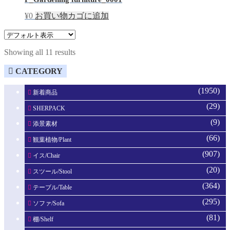
¥
0
お買い物カゴに追加
Showing all 11 results
CATEGORY
(1950)
新着商品
(29)
SHERPACK
(9)
添景素材
(66)
観葉植物/Plant
(907)
イス/Chair
(20)
スツール/Stool
(364)
テーブル/Table
(295)
ソファ/Sofa
(81)
棚/Shelf