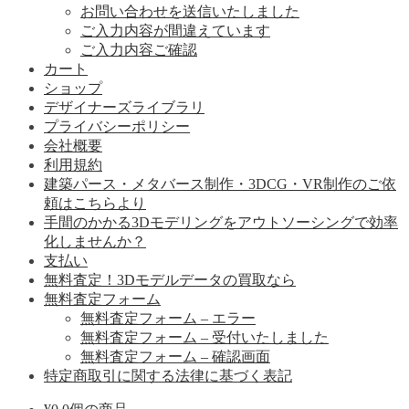
お問い合わせを送信いたしました
ご入力内容が間違えています
ご入力内容ご確認
カート
ショップ
デザイナーズライブラリ
プライバシーポリシー
会社概要
利用規約
建築パース・メタバース制作・3DCG・VR制作のご依
頼はこちらより
手間のかかる3Dモデリングをアウトソーシングで効率
化しませんか？
支払い
無料査定！3Dモデルデータの買取なら
無料査定フォーム
無料査定フォーム – エラー
無料査定フォーム – 受付いたしました
無料査定フォーム – 確認画面
特定商取引に関する法律に基づく表記