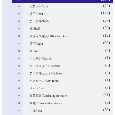
(75)
ソファー/sofa
(126)
椅子/Chair
(29)
テーブル/Table
(30)
棚/Shelf
(12)
オフィス家具/Office furniture
(99)
照明/Light
(4)
木/Tree
(1)
キッチン/Kitchen
(3)
キャラクター/Character
(5)
テーブルセット/Table set
(1)
バスルーム/Bath room
(7)
ベッド/Bed
(11)
園芸家具/Gardening furniture
(6)
家電/Household appliance
(30)
小物/Item