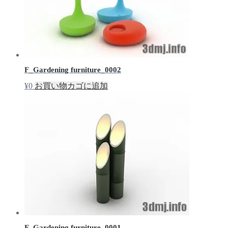
F_Gardening furniture_0002
¥
0
お買い物カゴに追加
F_Gardening furniture_0001