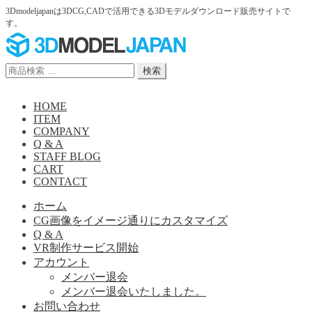
3Dmodeljapanは3DCG,CADで活用できる3Dモデルダウンロード販売サイトで
す。
ナ
コ
ビ
ン
ゲ
テ
検
検索
ー
ン
索
シ
ツ
対
HOME
ョ
へ
象:
ITEM
ン
ス
COMPANY
へ
キ
Q & A
ス
ッ
STAFF BLOG
キ
プ
CART
ッ
CONTACT
プ
ホーム
CG画像をイメージ通りにカスタマイズ
Q & A
VR制作サービス開始
アカウント
メンバー退会
メンバー退会いたしました。
お問い合わせ