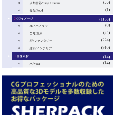
(35)
店舗什器/Shop furniture
(1)
食品/Food
CGイメージ
(1158)
(0)
360°パノラマ
(24)
自然/風景
(224)
SF/ファンタジー
(910)
建築/インテリア
画像素材
(14)
(14)
水/water