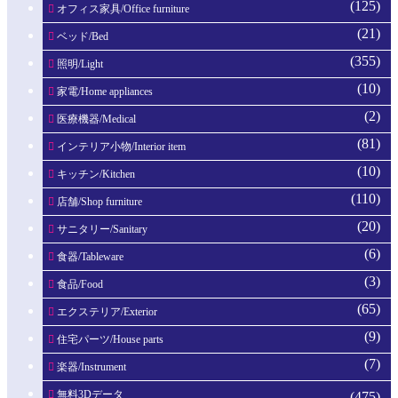
(125)
オフィス家具/Office furniture
(21)
ベッド/Bed
(355)
照明/Light
(10)
家電/Home appliances
(2)
医療機器/Medical
(81)
インテリア小物/Interior item
(10)
キッチン/Kitchen
(110)
店舗/Shop furniture
(20)
サニタリー/Sanitary
(6)
食器/Tableware
(3)
食品/Food
(65)
エクステリア/Exterior
(9)
住宅パーツ/House parts
(7)
楽器/Instrument
無料3Dデータ
(475)