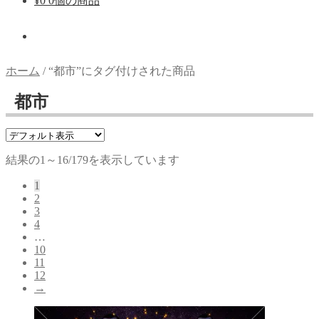
¥
0
0個の商品
ホーム
/
“都市”にタグ付けされた商品
都市
結果の1～16/179を表示しています
1
2
3
4
…
10
11
12
→