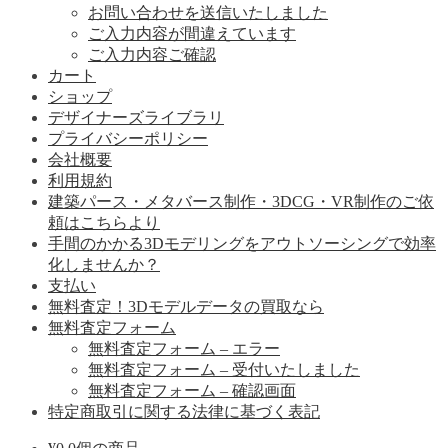
お問い合わせを送信いたしました
ご入力内容が間違えています
ご入力内容ご確認
カート
ショップ
デザイナーズライブラリ
プライバシーポリシー
会社概要
利用規約
建築パース・メタバース制作・3DCG・VR制作のご依
頼はこちらより
手間のかかる3Dモデリングをアウトソーシングで効率
化しませんか？
支払い
無料査定！3Dモデルデータの買取なら
無料査定フォーム
無料査定フォーム – エラー
無料査定フォーム – 受付いたしました
無料査定フォーム – 確認画面
特定商取引に関する法律に基づく表記