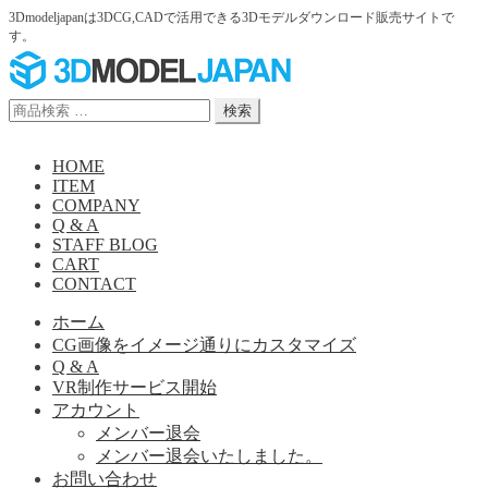
3Dmodeljapanは3DCG,CADで活用できる3Dモデルダウンロード販売サイトで
す。
ナ
コ
ビ
ン
ゲ
テ
検
検索
ー
ン
索
シ
ツ
対
HOME
ョ
へ
象:
ITEM
ン
ス
COMPANY
へ
キ
Q & A
ス
ッ
STAFF BLOG
キ
プ
CART
ッ
CONTACT
プ
ホーム
CG画像をイメージ通りにカスタマイズ
Q & A
VR制作サービス開始
アカウント
メンバー退会
メンバー退会いたしました。
お問い合わせ