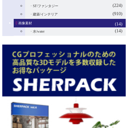
(224)
SF/ファンタジー
(910)
建築/インテリア
画像素材
(14)
(14)
水/water