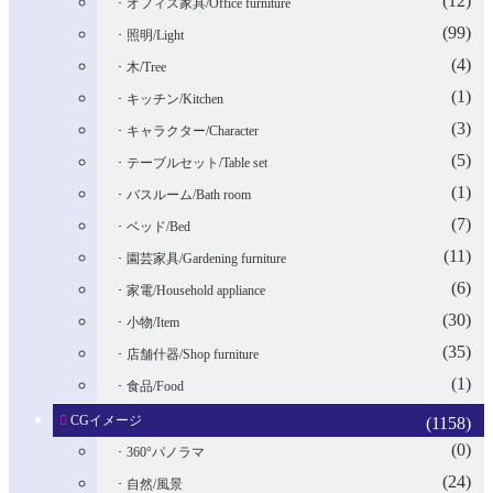
(12)
オフィス家具/Office furniture
(99)
照明/Light
(4)
木/Tree
(1)
キッチン/Kitchen
(3)
キャラクター/Character
(5)
テーブルセット/Table set
(1)
バスルーム/Bath room
(7)
ベッド/Bed
(11)
園芸家具/Gardening furniture
(6)
家電/Household appliance
(30)
小物/Item
(35)
店舗什器/Shop furniture
(1)
食品/Food
CGイメージ
(1158)
(0)
360°パノラマ
(24)
自然/風景