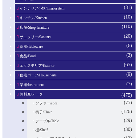
(81)
インテリア小物/Interior item
(10)
キッチン/Kitchen
(110)
店舗/Shop furniture
(20)
サニタリー/Sanitary
(6)
食器/Tableware
(3)
食品/Food
(65)
エクステリア/Exterior
(9)
住宅パーツ/House parts
(7)
楽器/Instrument
無料3Dデータ
(475)
(75)
ソファー/sofa
(126)
椅子/Chair
(29)
テーブル/Table
(30)
棚/Shelf