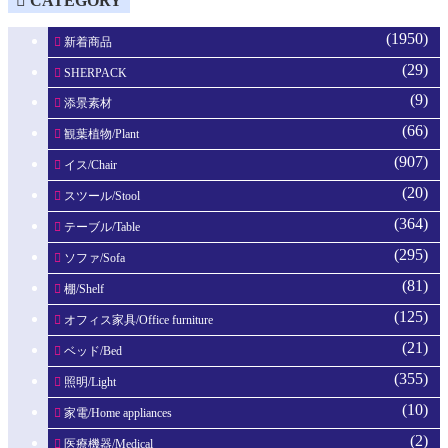
CATEGORY
(1950)
新着商品
(29)
SHERPACK
(9)
添景素材
(66)
観葉植物/Plant
(907)
イス/Chair
(20)
スツール/Stool
(364)
テーブル/Table
(295)
ソファ/Sofa
(81)
棚/Shelf
(125)
オフィス家具/Office furniture
(21)
ベッド/Bed
(355)
照明/Light
(10)
家電/Home appliances
(2)
医療機器/Medical