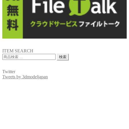
ITEM SEARCH
検
検索
索
対
Twitter
象:
Tweets by 3dmodeljapan