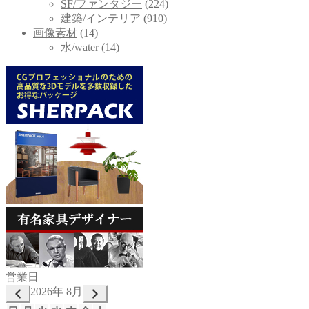
SF/ファンタジー
(224)
建築/インテリア
(910)
画像素材
(14)
水/water
(14)
営業日
2026年 8月