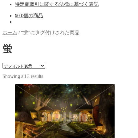
特定商取引に関する法律に基づく表記
¥
0
0個の商品
ホーム
/
“蛍”にタグ付けされた商品
蛍
Showing all 3 results