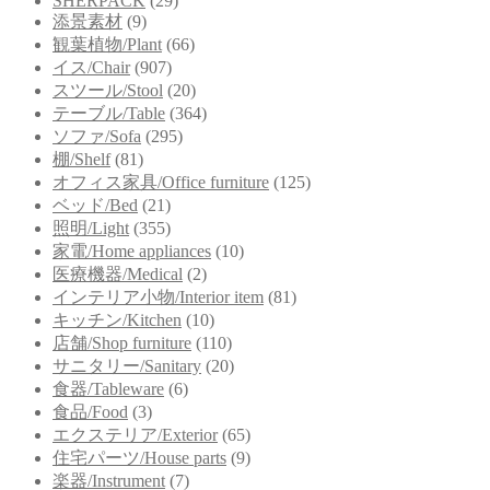
SHERPACK
(29)
添景素材
(9)
観葉植物/Plant
(66)
イス/Chair
(907)
スツール/Stool
(20)
テーブル/Table
(364)
ソファ/Sofa
(295)
棚/Shelf
(81)
オフィス家具/Office furniture
(125)
ベッド/Bed
(21)
照明/Light
(355)
家電/Home appliances
(10)
医療機器/Medical
(2)
インテリア小物/Interior item
(81)
キッチン/Kitchen
(10)
店舗/Shop furniture
(110)
サニタリー/Sanitary
(20)
食器/Tableware
(6)
食品/Food
(3)
エクステリア/Exterior
(65)
住宅パーツ/House parts
(9)
楽器/Instrument
(7)