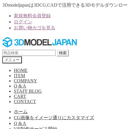
3Dmodeljapanは3DCG,CADで活用できる3Dモデルダウ
新規無料会員登録
ログイン
お買い物カゴを見る
ナ
コ
ビ
ン
ゲ
テ
検
検索
ー
ン
索
メニュー
シ
ツ
対
ョ
へ
象:
HOME
ン
ス
ITEM
へ
キ
COMPANY
Q & A
ス
ッ
STAFF BLOG
キ
プ
CART
ッ
CONTACT
プ
ホーム
CG画像をイメージ通りにカスタマイズ
Q & A
VR制作サービス開始