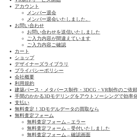
アカウント
メンバー退会
メンバー退会いたしました。
お問い合わせ
お問い合わせを送信いたしました
ご入力内容が間違えています
ご入力内容ご確認
カート
ショップ
デザイナーズライブラリ
プライバシーポリシー
会社概要
利用規約
建築パース・メタバース制作・3DCG・VR制作のご依
手間のかかる3Dモデリングをアウトソーシングで効率
支払い
無料査定！3Dモデルデータの買取なら
無料査定フォーム
無料査定フォーム – エラー
無料査定フォーム – 受付いたしました
無料査定フォーム – 確認画面