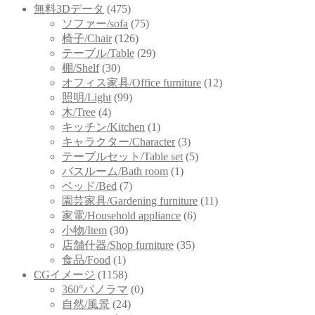
無料3Dデータ
(475)
ソファー/sofa
(75)
椅子/Chair
(126)
テーブル/Table
(29)
棚/Shelf
(30)
オフィス家具/Office furniture
(12)
照明/Light
(99)
木/Tree
(4)
キッチン/Kitchen
(1)
キャラクター/Character
(3)
テーブルセット/Table set
(5)
バスルーム/Bath room
(1)
ベッド/Bed
(7)
園芸家具/Gardening furniture
(11)
家電/Household appliance
(6)
小物/Item
(30)
店舗什器/Shop furniture
(35)
食品/Food
(1)
CGイメージ
(1158)
360°パノラマ
(0)
自然/風景
(24)