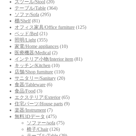
スツール/Stool
(20)
テーブル/Table
(364)
ソファ/Sofa
(295)
棚/Shelf
(81)
オフィス家具/Office furniture
(125)
ベッド/Bed
(21)
照明/Light
(355)
家電/Home appliances
(10)
医療機器/Medical
(2)
インテリア小物/Interior item
(81)
キッチン/Kitchen
(10)
店舗/Shop furniture
(110)
サニタリー/Sanitary
(20)
食器/Tableware
(6)
食品/Food
(3)
エクステリア/Exterior
(65)
住宅パーツ/House parts
(9)
楽器/Instrument
(7)
無料3Dデータ
(475)
ソファー/sofa
(75)
椅子/Chair
(126)
テーブル/Table
(29)