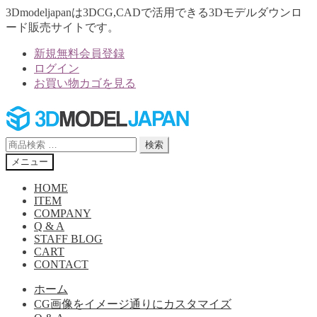
3Dmodeljapanは3DCG,CADで活用できる3Dモデルダウンロ
ード販売サイトです。
新規無料会員登録
ログイン
お買い物カゴを見る
ナ
コ
ビ
ン
ゲ
テ
検
検索
ー
ン
索
メニュー
シ
ツ
対
ョ
へ
象:
HOME
ン
ス
ITEM
へ
キ
COMPANY
Q & A
ス
ッ
STAFF BLOG
キ
プ
CART
ッ
CONTACT
プ
ホーム
CG画像をイメージ通りにカスタマイズ