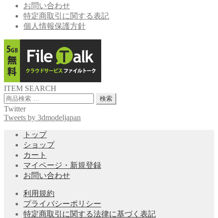
お問い合わせ
特定商取引に関する表記
個人情報保護方針
ITEM SEARCH
検
検索
索
Twitter
対
Tweets by 3dmodeljapan
象:
トップ
ショップ
カート
マイページ・新規登録
お問い合わせ
利用規約
プライバシーポリシー
特定商取引に関する法律に基づく表記