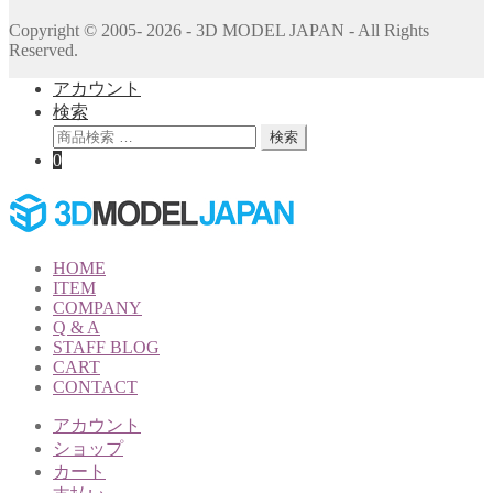
Copyright © 2005- 2026 - 3D MODEL JAPAN - All Rights
Reserved.
アカウント
検索
検
検索
索
0
対
象:
HOME
ITEM
COMPANY
Q & A
STAFF BLOG
CART
CONTACT
アカウント
ショップ
カート