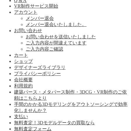
Q & A
VR制作サービス開始
アカウント
メンバー退会
メンバー退会いたしました。
お問い合わせ
お問い合わせを送信いたしました
ご入力内容が間違えています
ご入力内容ご確認
カート
ショップ
デザイナーズライブラリ
プライバシーポリシー
会社概要
利用規約
建築パース・メタバース制作・3DCG・VR制作のご依
頼はこちらより
手間のかかる3Dモデリングをアウトソーシングで効率
化しませんか？
支払い
無料査定！3Dモデルデータの買取なら
無料査定フォーム