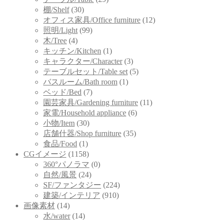
棚/Shelf
(30)
オフィス家具/Office furniture
(12)
照明/Light
(99)
木/Tree
(4)
キッチン/Kitchen
(1)
キャラクター/Character
(3)
テーブルセット/Table set
(5)
バスルーム/Bath room
(1)
ベッド/Bed
(7)
園芸家具/Gardening furniture
(11)
家電/Household appliance
(6)
小物/Item
(30)
店舗什器/Shop furniture
(35)
食品/Food
(1)
CGイメージ
(1158)
360°パノラマ
(0)
自然/風景
(24)
SF/ファンタジー
(224)
建築/インテリア
(910)
画像素材
(14)
水/water
(14)