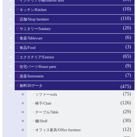
インテリア小物/Interior item
(10)
キッチン/Kitchen
(110)
店舗/Shop furniture
(20)
サニタリー/Sanitary
(6)
食器/Tableware
(3)
食品/Food
(65)
エクステリア/Exterior
(9)
住宅パーツ/House parts
(7)
楽器/Instrument
無料3Dデータ
(475)
(75)
ソファー/sofa
(126)
椅子/Chair
(29)
テーブル/Table
(30)
棚/Shelf
(12)
オフィス家具/Office furniture