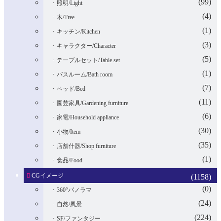
(99)
照明/Light
(4)
木/Tree
(1)
キッチン/Kitchen
(3)
キャラクター/Character
(5)
テーブルセット/Table set
(1)
バスルーム/Bath room
(7)
ベッド/Bed
(11)
園芸家具/Gardening furniture
(6)
家電/Household appliance
(30)
小物/Item
(35)
店舗什器/Shop furniture
(1)
食品/Food
CGイメージ
(1158)
(0)
360°パノラマ
(24)
自然/風景
(224)
SF/ファンタジー