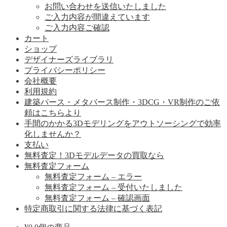
お問い合わせを送信いたしました
ご入力内容が間違えています
ご入力内容ご確認
カート
ショップ
デザイナーズライブラリ
プライバシーポリシー
会社概要
利用規約
建築パース・メタバース制作・3DCG・VR制作のご依
頼はこちらより
手間のかかる3Dモデリングをアウトソーシングで効率
化しませんか？
支払い
無料査定！3Dモデルデータの買取なら
無料査定フォーム
無料査定フォーム – エラー
無料査定フォーム – 受付いたしました
無料査定フォーム – 確認画面
特定商取引に関する法律に基づく表記