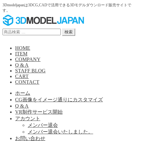
3Dmodeljapanは3DCG,CADで活用できる3Dモデルダウンロード販売サイトで
す。
ナ
コ
ビ
ン
ゲ
テ
検
検索
ー
ン
索
シ
ツ
対
HOME
ョ
へ
象:
ITEM
ン
ス
COMPANY
へ
キ
Q & A
ス
ッ
STAFF BLOG
キ
プ
CART
ッ
CONTACT
プ
ホーム
CG画像をイメージ通りにカスタマイズ
Q & A
VR制作サービス開始
アカウント
メンバー退会
メンバー退会いたしました。
お問い合わせ