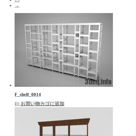
→
F_shelf_0014
¥
0
お買い物カゴに追加