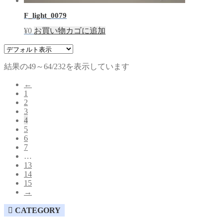
F_light_0079
¥
0
お買い物カゴに追加
結果の49～64/232を表示しています
←
1
2
3
4
5
6
7
…
13
14
15
→
CATEGORY