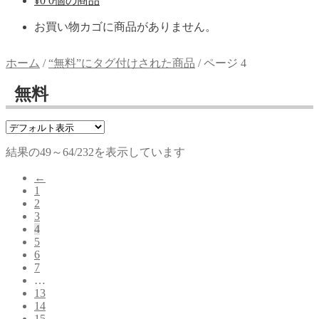
¥
0
0個の商品
お買い物カゴに商品がありません。
ホーム
/
“無料”にタグ付けされた商品
/
ページ 4
無料
結果の49～64/232を表示しています
←
1
2
3
4
5
6
7
…
13
14
15