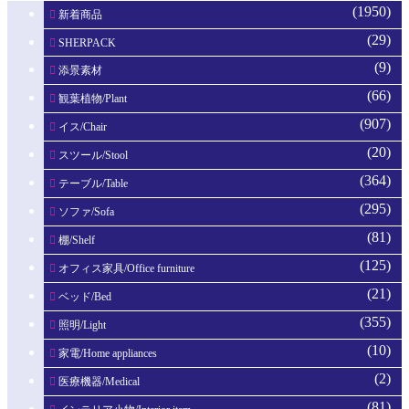
(1950)
新着商品
(29)
SHERPACK
(9)
添景素材
(66)
観葉植物/Plant
(907)
イス/Chair
(20)
スツール/Stool
(364)
テーブル/Table
(295)
ソファ/Sofa
(81)
棚/Shelf
(125)
オフィス家具/Office furniture
(21)
ベッド/Bed
(355)
照明/Light
(10)
家電/Home appliances
(2)
医療機器/Medical
(81)