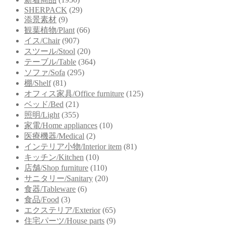
SHERPACK
(29)
添景素材
(9)
観葉植物/Plant
(66)
イス/Chair
(907)
スツール/Stool
(20)
テーブル/Table
(364)
ソファ/Sofa
(295)
棚/Shelf
(81)
オフィス家具/Office furniture
(125)
ベッド/Bed
(21)
照明/Light
(355)
家電/Home appliances
(10)
医療機器/Medical
(2)
インテリア小物/Interior item
(81)
キッチン/Kitchen
(10)
店舗/Shop furniture
(110)
サニタリー/Sanitary
(20)
食器/Tableware
(6)
食品/Food
(3)
エクステリア/Exterior
(65)
住宅パーツ/House parts
(9)