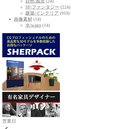
自然/風景
(24)
SF/ファンタジー
(224)
建築/インテリア
(910)
画像素材
(14)
水/water
(14)
営業日