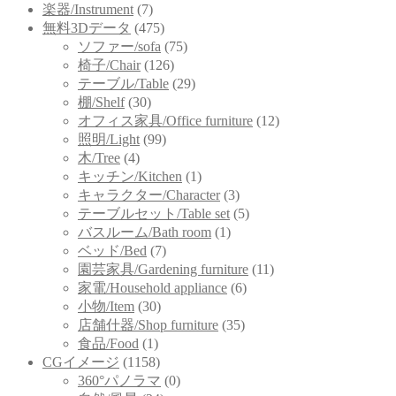
楽器/Instrument
(7)
無料3Dデータ
(475)
ソファー/sofa
(75)
椅子/Chair
(126)
テーブル/Table
(29)
棚/Shelf
(30)
オフィス家具/Office furniture
(12)
照明/Light
(99)
木/Tree
(4)
キッチン/Kitchen
(1)
キャラクター/Character
(3)
テーブルセット/Table set
(5)
バスルーム/Bath room
(1)
ベッド/Bed
(7)
園芸家具/Gardening furniture
(11)
家電/Household appliance
(6)
小物/Item
(30)
店舗什器/Shop furniture
(35)
食品/Food
(1)
CGイメージ
(1158)
360°パノラマ
(0)