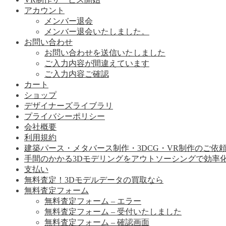
アカウント
メンバー退会
メンバー退会いたしました。
お問い合わせ
お問い合わせを送信いたしました
ご入力内容が間違えています
ご入力内容ご確認
カート
ショップ
デザイナーズライブラリ
プライバシーポリシー
会社概要
利用規約
建築パース・メタバース制作・3DCG・VR制作のご依
手間のかかる3Dモデリングをアウトソーシングで効率
支払い
無料査定！3Dモデルデータの買取なら
無料査定フォーム
無料査定フォーム – エラー
無料査定フォーム – 受付いたしました
無料査定フォーム – 確認画面