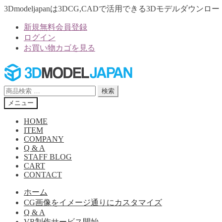
3Dmodeljapanは3DCG,CADで活用できる3Dモデルダウ
新規無料会員登録
ログイン
お買い物カゴを見る
ナ
コ
ビ
ン
ゲ
テ
検
検索
ー
ン
索
メニュー
シ
ツ
対
ョ
へ
象:
HOME
ン
ス
ITEM
へ
キ
COMPANY
Q & A
ス
ッ
STAFF BLOG
キ
プ
CART
ッ
CONTACT
プ
ホーム
CG画像をイメージ通りにカスタマイズ
Q & A
VR制作サービス開始