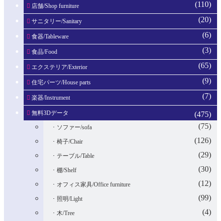
(110)
店舗/Shop furniture
(20)
サニタリー/Sanitary
(6)
食器/Tableware
(3)
食品/Food
(65)
エクステリア/Exterior
(9)
住宅パーツ/House parts
(7)
楽器/Instrument
無料3Dデータ
(475)
(75)
ソファー/sofa
(126)
椅子/Chair
(29)
テーブル/Table
(30)
棚/Shelf
(12)
オフィス家具/Office furniture
(99)
照明/Light
(4)
木/Tree