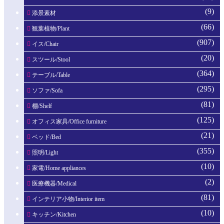
(9)
添景素材
(66)
観葉植物/Plant
(907)
イス/Chair
(20)
スツール/Stool
(364)
テーブル/Table
(295)
ソファ/Sofa
(81)
棚/Shelf
(125)
オフィス家具/Office furniture
(21)
ベッド/Bed
(355)
照明/Light
(10)
家電/Home appliances
(2)
医療機器/Medical
(81)
インテリア小物/Interior item
(10)
キッチン/Kitchen