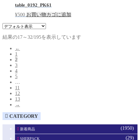
table_0192_PK61
¥
500
お買い物カゴに追加
結果の17～32/195を表示しています
←
1
2
3
4
5
…
11
12
13
→
CATEGORY
(1950)
新着商品
(29)
SHERPACK