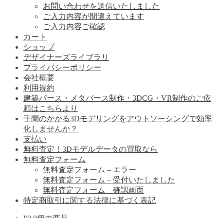
お問い合わせを送信いたしました
ご入力内容が間違えています
ご入力内容ご確認
カート
ショップ
デザイナーズライブラリ
プライバシーポリシー
会社概要
利用規約
建築パース・メタバース制作・3DCG・VR制作のご依
頼はこちらより
手間のかかる3Dモデリングをアウトソーシングで効率
化しませんか？
支払い
無料査定！3Dモデルデータの買取なら
無料査定フォーム
無料査定フォーム – エラー
無料査定フォーム – 受付いたしました
無料査定フォーム – 確認画面
特定商取引に関する法律に基づく表記