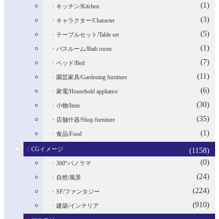
(1)
キッチン/Kitchen
(3)
キャラクター/Character
(5)
テーブルセット/Table set
(1)
バスルーム/Bath room
(7)
ベッド/Bed
(11)
園芸家具/Gardening furniture
(6)
家電/Household appliance
(30)
小物/Item
(35)
店舗什器/Shop furniture
(1)
食品/Food
CGイメージ
(1158)
(0)
360°パノラマ
(24)
自然/風景
(224)
SF/ファンタジー
(910)
建築/インテリア