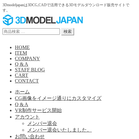
3Dmodeljapanは3DCG,CADで活用できる3Dモデルダウンロード販売サイトで
す。
ナ
コ
ビ
ン
ゲ
テ
検
検索
ー
ン
索
シ
ツ
対
HOME
ョ
へ
象:
ITEM
ン
ス
COMPANY
へ
キ
Q & A
ス
ッ
STAFF BLOG
キ
プ
CART
ッ
CONTACT
プ
ホーム
CG画像をイメージ通りにカスタマイズ
Q & A
VR制作サービス開始
アカウント
メンバー退会
メンバー退会いたしました。
お問い合わせ