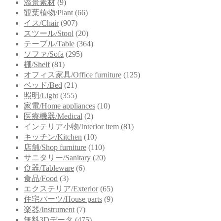
添景素材
(9)
観葉植物/Plant
(66)
イス/Chair
(907)
スツール/Stool
(20)
テーブル/Table
(364)
ソファ/Sofa
(295)
棚/Shelf
(81)
オフィス家具/Office furniture
(125)
ベッド/Bed
(21)
照明/Light
(355)
家電/Home appliances
(10)
医療機器/Medical
(2)
インテリア小物/Interior item
(81)
キッチン/Kitchen
(10)
店舗/Shop furniture
(110)
サニタリー/Sanitary
(20)
食器/Tableware
(6)
食品/Food
(3)
エクステリア/Exterior
(65)
住宅パーツ/House parts
(9)
楽器/Instrument
(7)
無料3Dデータ
(475)