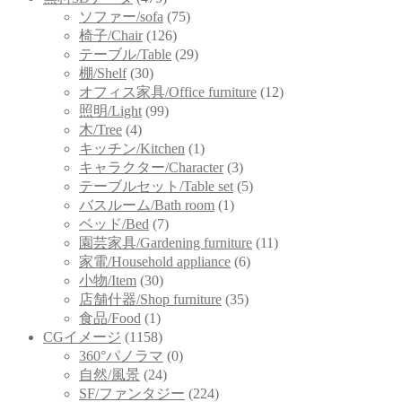
ソファー/sofa
(75)
椅子/Chair
(126)
テーブル/Table
(29)
棚/Shelf
(30)
オフィス家具/Office furniture
(12)
照明/Light
(99)
木/Tree
(4)
キッチン/Kitchen
(1)
キャラクター/Character
(3)
テーブルセット/Table set
(5)
バスルーム/Bath room
(1)
ベッド/Bed
(7)
園芸家具/Gardening furniture
(11)
家電/Household appliance
(6)
小物/Item
(30)
店舗什器/Shop furniture
(35)
食品/Food
(1)
CGイメージ
(1158)
360°パノラマ
(0)
自然/風景
(24)
SF/ファンタジー
(224)