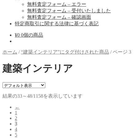
無料査定フォーム – エラー
無料査定フォーム – 受付いたしました
無料査定フォーム – 確認画面
特定商取引に関する法律に基づく表記
¥
0
0個の商品
ホーム
/
“建築インテリア”にタグ付けされた商品
/
ページ 3
建築インテリア
結果の33～48/1158を表示しています
←
1
2
3
4
5