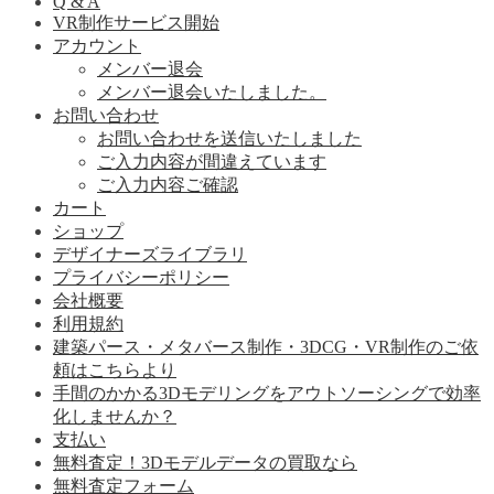
Q & A
VR制作サービス開始
アカウント
メンバー退会
メンバー退会いたしました。
お問い合わせ
お問い合わせを送信いたしました
ご入力内容が間違えています
ご入力内容ご確認
カート
ショップ
デザイナーズライブラリ
プライバシーポリシー
会社概要
利用規約
建築パース・メタバース制作・3DCG・VR制作のご依
頼はこちらより
手間のかかる3Dモデリングをアウトソーシングで効率
化しませんか？
支払い
無料査定！3Dモデルデータの買取なら
無料査定フォーム