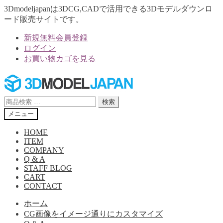
3Dmodeljapanは3DCG,CADで活用できる3Dモデルダウンロ
ード販売サイトです。
新規無料会員登録
ログイン
お買い物カゴを見る
ナ
コ
ビ
ン
ゲ
テ
検
検索
ー
ン
索
メニュー
シ
ツ
対
ョ
へ
象:
HOME
ン
ス
ITEM
へ
キ
COMPANY
Q & A
ス
ッ
STAFF BLOG
キ
プ
CART
ッ
CONTACT
プ
ホーム
CG画像をイメージ通りにカスタマイズ