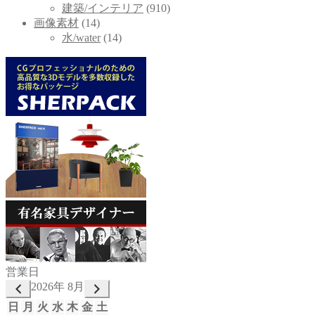
建築/インテリア
(910)
画像素材
(14)
水/water
(14)
営業日
2026年 8月
日
月
火
水
木
金
土