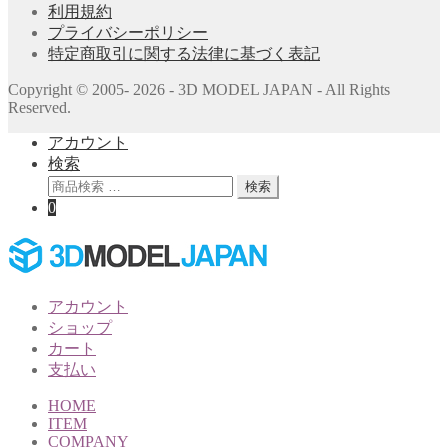
利用規約
プライバシーポリシー
特定商取引に関する法律に基づく表記
Copyright © 2005- 2026 - 3D MODEL JAPAN - All Rights
Reserved.
アカウント
検索
検
検索
索
0
対
象:
アカウント
ショップ
カート
支払い
HOME
ITEM
COMPANY