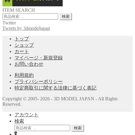
ITEM SEARCH
検
検索
索
Twitter
対
Tweets by 3dmodeljapan
象:
トップ
ショップ
カート
マイページ・新規登録
お問い合わせ
利用規約
プライバシーポリシー
特定商取引に関する法律に基づく表記
Copyright © 2005- 2026 - 3D MODEL JAPAN - All Rights
Reserved.
アカウント
検索
検
検索
索
0