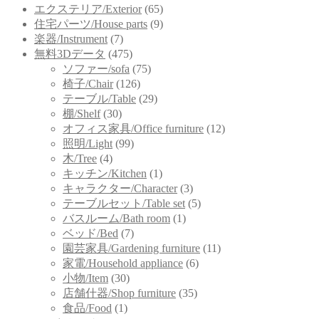
エクステリア/Exterior
(65)
住宅パーツ/House parts
(9)
楽器/Instrument
(7)
無料3Dデータ
(475)
ソファー/sofa
(75)
椅子/Chair
(126)
テーブル/Table
(29)
棚/Shelf
(30)
オフィス家具/Office furniture
(12)
照明/Light
(99)
木/Tree
(4)
キッチン/Kitchen
(1)
キャラクター/Character
(3)
テーブルセット/Table set
(5)
バスルーム/Bath room
(1)
ベッド/Bed
(7)
園芸家具/Gardening furniture
(11)
家電/Household appliance
(6)
小物/Item
(30)
店舗什器/Shop furniture
(35)
食品/Food
(1)