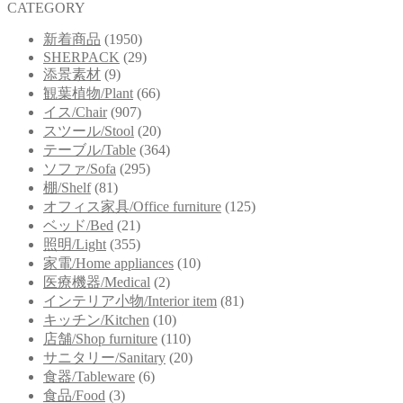
CATEGORY
新着商品
(1950)
SHERPACK
(29)
添景素材
(9)
観葉植物/Plant
(66)
イス/Chair
(907)
スツール/Stool
(20)
テーブル/Table
(364)
ソファ/Sofa
(295)
棚/Shelf
(81)
オフィス家具/Office furniture
(125)
ベッド/Bed
(21)
照明/Light
(355)
家電/Home appliances
(10)
医療機器/Medical
(2)
インテリア小物/Interior item
(81)
キッチン/Kitchen
(10)
店舗/Shop furniture
(110)
サニタリー/Sanitary
(20)
食器/Tableware
(6)
食品/Food
(3)