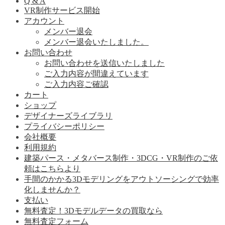
Q & A
VR制作サービス開始
アカウント
メンバー退会
メンバー退会いたしました。
お問い合わせ
お問い合わせを送信いたしました
ご入力内容が間違えています
ご入力内容ご確認
カート
ショップ
デザイナーズライブラリ
プライバシーポリシー
会社概要
利用規約
建築パース・メタバース制作・3DCG・VR制作のご依
頼はこちらより
手間のかかる3Dモデリングをアウトソーシングで効率
化しませんか？
支払い
無料査定！3Dモデルデータの買取なら
無料査定フォーム