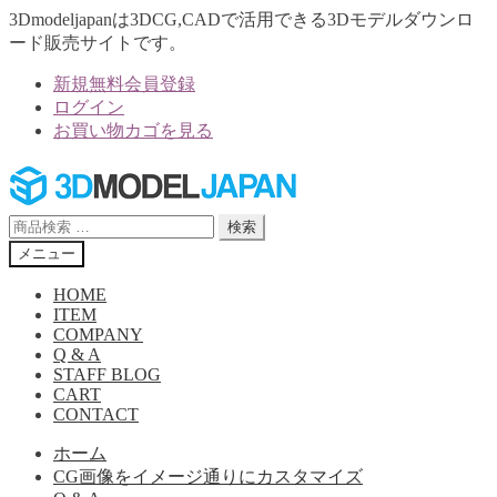
3Dmodeljapanは3DCG,CADで活用できる3Dモデルダウンロ
ード販売サイトです。
新規無料会員登録
ログイン
お買い物カゴを見る
ナ
コ
ビ
ン
ゲ
テ
検
検索
ー
ン
索
メニュー
シ
ツ
対
ョ
へ
象:
HOME
ン
ス
ITEM
へ
キ
COMPANY
Q & A
ス
ッ
STAFF BLOG
キ
プ
CART
ッ
CONTACT
プ
ホーム
CG画像をイメージ通りにカスタマイズ