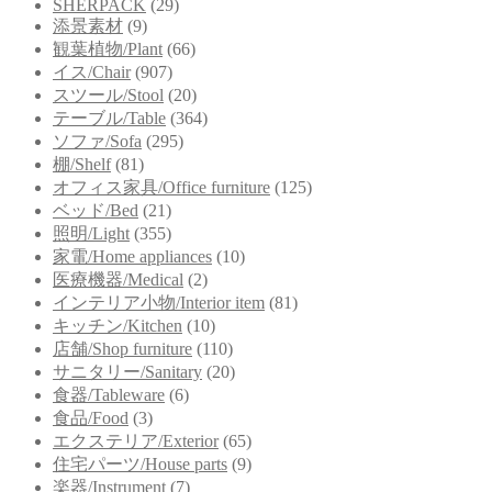
SHERPACK
(29)
添景素材
(9)
観葉植物/Plant
(66)
イス/Chair
(907)
スツール/Stool
(20)
テーブル/Table
(364)
ソファ/Sofa
(295)
棚/Shelf
(81)
オフィス家具/Office furniture
(125)
ベッド/Bed
(21)
照明/Light
(355)
家電/Home appliances
(10)
医療機器/Medical
(2)
インテリア小物/Interior item
(81)
キッチン/Kitchen
(10)
店舗/Shop furniture
(110)
サニタリー/Sanitary
(20)
食器/Tableware
(6)
食品/Food
(3)
エクステリア/Exterior
(65)
住宅パーツ/House parts
(9)
楽器/Instrument
(7)