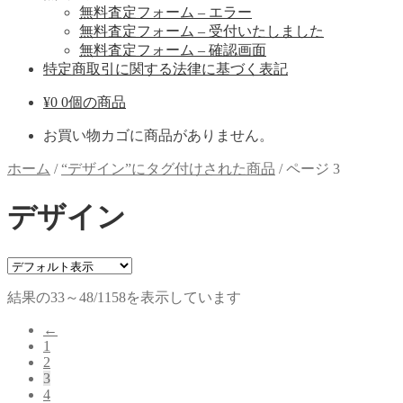
無料査定フォーム – エラー
無料査定フォーム – 受付いたしました
無料査定フォーム – 確認画面
特定商取引に関する法律に基づく表記
¥
0
0個の商品
お買い物カゴに商品がありません。
ホーム
/
“デザイン”にタグ付けされた商品
/
ページ 3
デザイン
結果の33～48/1158を表示しています
←
1
2
3
4