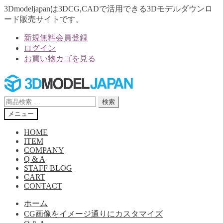
3Dmodeljapanは3DCG,CADで活用できる3Dモデルダウンロ
ード販売サイトです。
新規無料会員登録
ログイン
お買い物カゴを見る
ナ
コ
ビ
ン
ゲ
テ
検
検索
ー
ン
索
メニュー
シ
ツ
対
ョ
へ
象:
HOME
ン
ス
ITEM
へ
キ
COMPANY
Q & A
ス
ッ
STAFF BLOG
キ
プ
CART
ッ
CONTACT
プ
ホーム
CG画像をイメージ通りにカスタマイズ