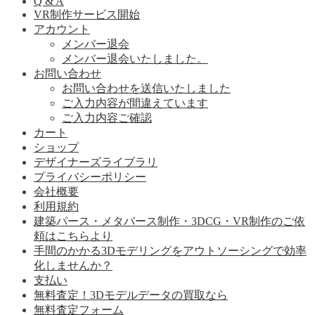
Q & A
VR制作サービス開始
アカウント
メンバー退会
メンバー退会いたしました。
お問い合わせ
お問い合わせを送信いたしました
ご入力内容が間違えています
ご入力内容ご確認
カート
ショップ
デザイナーズライブラリ
プライバシーポリシー
会社概要
利用規約
建築パース・メタバース制作・3DCG・VR制作のご依
頼はこちらより
手間のかかる3Dモデリングをアウトソーシングで効率
化しませんか？
支払い
無料査定！3Dモデルデータの買取なら
無料査定フォーム