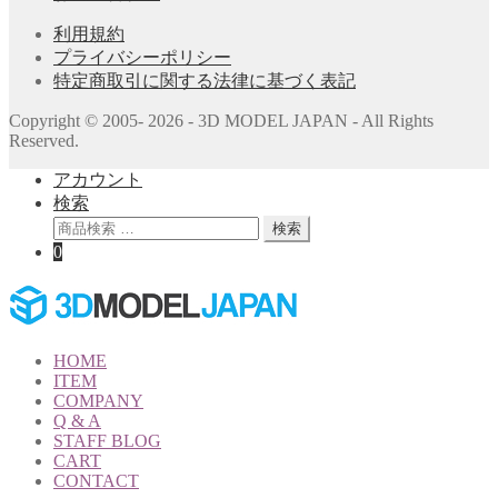
利用規約
プライバシーポリシー
特定商取引に関する法律に基づく表記
Copyright © 2005- 2026 - 3D MODEL JAPAN - All Rights
Reserved.
アカウント
検索
検
検索
索
0
対
象:
HOME
ITEM
COMPANY
Q & A
STAFF BLOG
CART
CONTACT