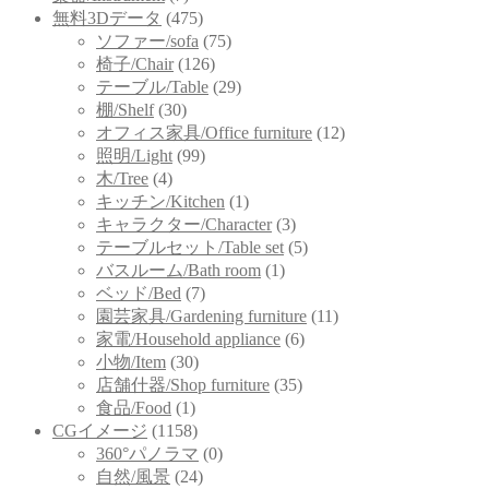
無料3Dデータ
(475)
ソファー/sofa
(75)
椅子/Chair
(126)
テーブル/Table
(29)
棚/Shelf
(30)
オフィス家具/Office furniture
(12)
照明/Light
(99)
木/Tree
(4)
キッチン/Kitchen
(1)
キャラクター/Character
(3)
テーブルセット/Table set
(5)
バスルーム/Bath room
(1)
ベッド/Bed
(7)
園芸家具/Gardening furniture
(11)
家電/Household appliance
(6)
小物/Item
(30)
店舗什器/Shop furniture
(35)
食品/Food
(1)
CGイメージ
(1158)
360°パノラマ
(0)
自然/風景
(24)