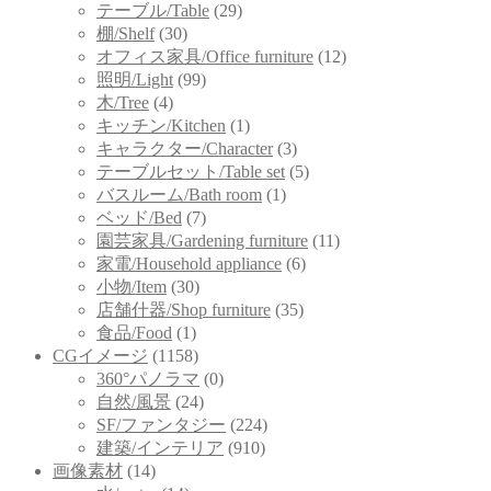
テーブル/Table
(29)
棚/Shelf
(30)
オフィス家具/Office furniture
(12)
照明/Light
(99)
木/Tree
(4)
キッチン/Kitchen
(1)
キャラクター/Character
(3)
テーブルセット/Table set
(5)
バスルーム/Bath room
(1)
ベッド/Bed
(7)
園芸家具/Gardening furniture
(11)
家電/Household appliance
(6)
小物/Item
(30)
店舗什器/Shop furniture
(35)
食品/Food
(1)
CGイメージ
(1158)
360°パノラマ
(0)
自然/風景
(24)
SF/ファンタジー
(224)
建築/インテリア
(910)
画像素材
(14)