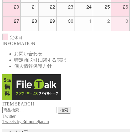
20
21
22
23
24
25
26
27
28
29
30
1
2
3
定休日
INFORMATION
お問い合わせ
特定商取引に関する表記
個人情報保護方針
ITEM SEARCH
検
検索
索
Twitter
対
Tweets by 3dmodeljapan
象:
トップ