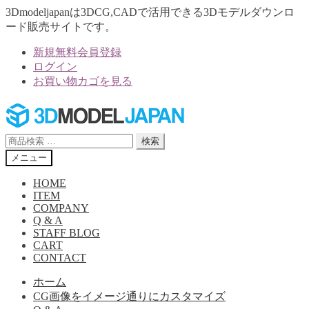
3Dmodeljapanは3DCG,CADで活用できる3Dモデルダウンロ
ード販売サイトです。
新規無料会員登録
ログイン
お買い物カゴを見る
ナ
コ
ビ
ン
ゲ
テ
検
検索
ー
ン
索
メニュー
シ
ツ
対
ョ
へ
象:
HOME
ン
ス
ITEM
へ
キ
COMPANY
Q & A
ス
ッ
STAFF BLOG
キ
プ
CART
ッ
CONTACT
プ
ホーム
CG画像をイメージ通りにカスタマイズ