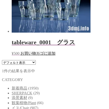
tableware_0001 グラス
¥
500
お買い物カゴに追加
1件の結果を表示中
CATEGORY
新着商品
(1950)
SHERPACK
(29)
添景素材
(9)
観葉植物/Plant
(66)
イス/Chair
(907)