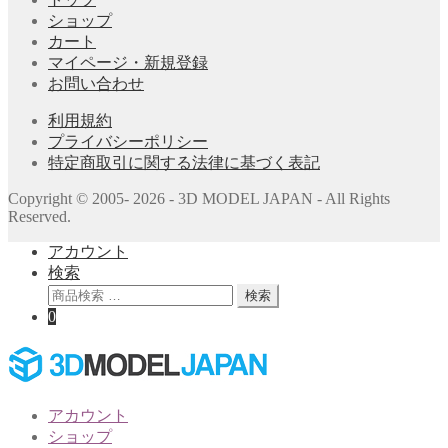
ショップ
カート
マイページ・新規登録
お問い合わせ
利用規約
プライバシーポリシー
特定商取引に関する法律に基づく表記
Copyright © 2005- 2026 - 3D MODEL JAPAN - All Rights
Reserved.
アカウント
検索
検
検索
索
0
対
象:
アカウント
ショップ