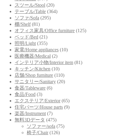
スツール/Stool
(20)
テーブル/Table
(364)
ソファ/Sofa
(295)
棚/Shelf
(81)
オフィス家具/Office furniture
(125)
ベッド/Bed
(21)
照明/Light
(355)
家電/Home appliances
(10)
医療機器/Medical
(2)
インテリア小物/Interior item
(81)
キッチン/Kitchen
(10)
店舗/Shop furniture
(110)
サニタリー/Sanitary
(20)
食器/Tableware
(6)
食品/Food
(3)
エクステリア/Exterior
(65)
住宅パーツ/House parts
(9)
楽器/Instrument
(7)
無料3Dデータ
(475)
ソファー/sofa
(75)
椅子/Chair
(126)