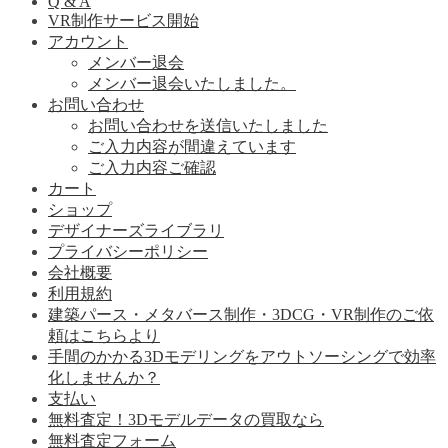
Q & A
VR制作サービス開始
アカウント
メンバー退会
メンバー退会いたしました。
お問い合わせ
お問い合わせを送信いたしました
ご入力内容が間違えています
ご入力内容ご確認
カート
ショップ
デザイナーズライブラリ
プライバシーポリシー
会社概要
利用規約
建築パース・メタバース制作・3DCG・VR制作のご依
頼はこちらより
手間のかかる3Dモデリングをアウトソーシングで効率
化しませんか？
支払い
無料査定！3Dモデルデータの買取なら
無料査定フォーム