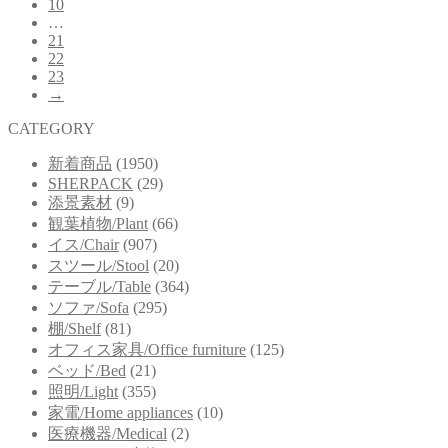
10
…
21
22
23
→
CATEGORY
新着商品
(1950)
SHERPACK
(29)
添景素材
(9)
観葉植物/Plant
(66)
イス/Chair
(907)
スツール/Stool
(20)
テーブル/Table
(364)
ソファ/Sofa
(295)
棚/Shelf
(81)
オフィス家具/Office furniture
(125)
ベッド/Bed
(21)
照明/Light
(355)
家電/Home appliances
(10)
医療機器/Medical
(2)