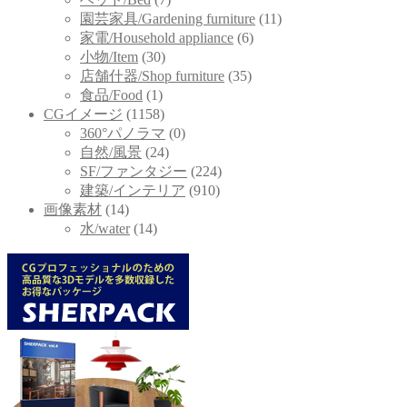
園芸家具/Gardening furniture
(11)
家電/Household appliance
(6)
小物/Item
(30)
店舗什器/Shop furniture
(35)
食品/Food
(1)
CGイメージ
(1158)
360°パノラマ
(0)
自然/風景
(24)
SF/ファンタジー
(224)
建築/インテリア
(910)
画像素材
(14)
水/water
(14)