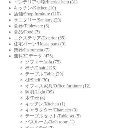
インテリア小物/Interior item
(81)
キッチン/Kitchen
(10)
店舗/Shop furniture
(110)
サニタリー/Sanitary
(20)
食器/Tableware
(6)
食品/Food
(3)
エクステリア/Exterior
(65)
住宅パーツ/House parts
(9)
楽器/Instrument
(7)
無料3Dデータ
(475)
ソファー/sofa
(75)
椅子/Chair
(126)
テーブル/Table
(29)
棚/Shelf
(30)
オフィス家具/Office furniture
(12)
照明/Light
(99)
木/Tree
(4)
キッチン/Kitchen
(1)
キャラクター/Character
(3)
テーブルセット/Table set
(5)
バスルーム/Bath room
(1)
ベッド/Bed
(7)