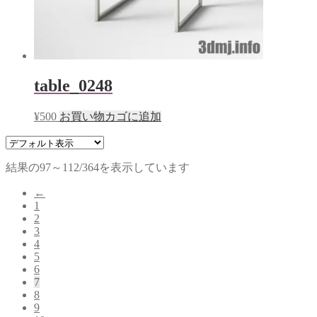
table_0248
¥
500
お買い物カゴに追加
結果の97～112/364を表示しています
←
1
2
3
4
5
6
7
8
9