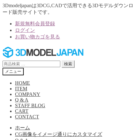
3Dmodeljapanは3DCG,CADで活用できる3Dモデルダウンロ
ード販売サイトです。
新規無料会員登録
ログイン
お買い物カゴを見る
ナ
コ
ビ
ン
ゲ
テ
検
検索
ー
ン
索
メニュー
シ
ツ
対
ョ
へ
象:
HOME
ン
ス
ITEM
へ
キ
COMPANY
Q & A
ス
ッ
STAFF BLOG
キ
プ
CART
ッ
CONTACT
プ
ホーム
CG画像をイメージ通りにカスタマイズ