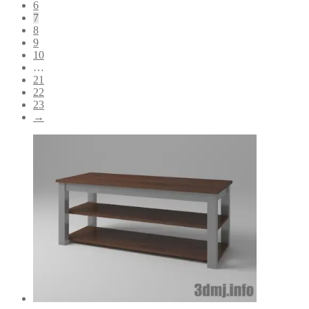
6
7
8
9
10
…
21
22
23
→