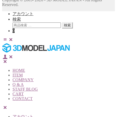
Reserved.
アカウント
検索
検
検索
索
0
対
象:
HOME
ITEM
COMPANY
Q & A
STAFF BLOG
CART
CONTACT
アカウント