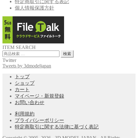
特定商取引に関する表記
個人情報保護方針
ITEM SEARCH
検
検索
索
Twitter
対
Tweets by 3dmodeljapan
象:
トップ
ショップ
カート
マイページ・新規登録
お問い合わせ
利用規約
プライバシーポリシー
特定商取引に関する法律に基づく表記
Copyright © 2005- 2026 - 3D MODEL JAPAN - All Rights