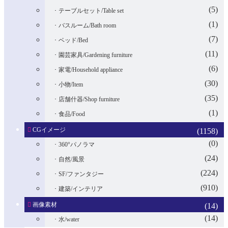
(5)
テーブルセット/Table set
(1)
バスルーム/Bath room
(7)
ベッド/Bed
(11)
園芸家具/Gardening furniture
(6)
家電/Household appliance
(30)
小物/Item
(35)
店舗什器/Shop furniture
(1)
食品/Food
CGイメージ
(1158)
(0)
360°パノラマ
(24)
自然/風景
(224)
SF/ファンタジー
(910)
建築/インテリア
画像素材
(14)
(14)
水/water