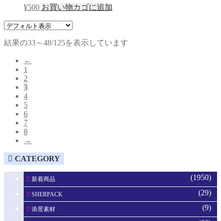
¥
500
お買い物カゴに追加
結果の33～48/125を表示しています
←
1
2
3
4
5
6
7
8
→
CATEGORY
(1950)
新着商品
(29)
SHERPACK
(9)
添景素材