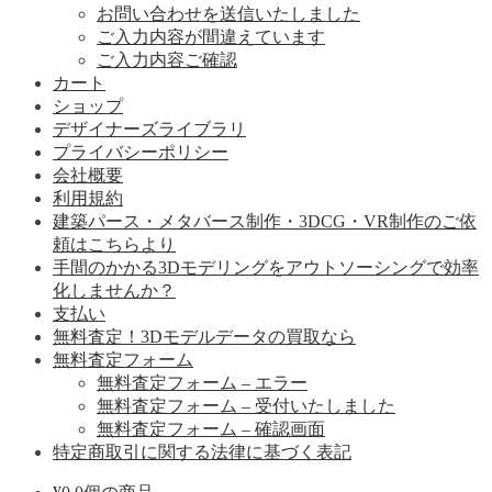
お問い合わせを送信いたしました
ご入力内容が間違えています
ご入力内容ご確認
カート
ショップ
デザイナーズライブラリ
プライバシーポリシー
会社概要
利用規約
建築パース・メタバース制作・3DCG・VR制作のご依
頼はこちらより
手間のかかる3Dモデリングをアウトソーシングで効率
化しませんか？
支払い
無料査定！3Dモデルデータの買取なら
無料査定フォーム
無料査定フォーム – エラー
無料査定フォーム – 受付いたしました
無料査定フォーム – 確認画面
特定商取引に関する法律に基づく表記