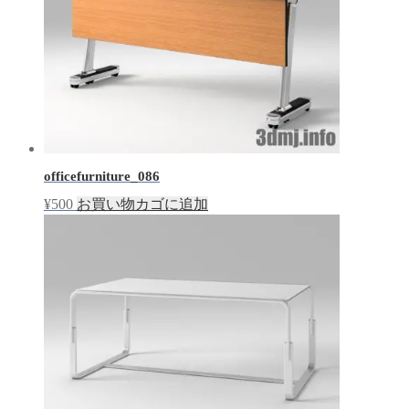
officefurniture_086
¥
500
お買い物カゴに追加