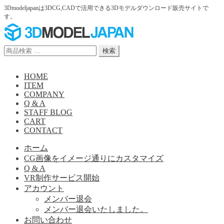
3Dmodeljapanは3DCG,CADで活用できる3Dモデルダウンロード販売サイトで
す。
ナ
コ
ビ
ン
ゲ
テ
検
検索
ー
ン
索
シ
ツ
対
HOME
ョ
へ
象:
ITEM
ン
ス
COMPANY
へ
キ
Q & A
ス
ッ
STAFF BLOG
キ
プ
CART
ッ
CONTACT
プ
ホーム
CG画像をイメージ通りにカスタマイズ
Q & A
VR制作サービス開始
アカウント
メンバー退会
メンバー退会いたしました。
お問い合わせ