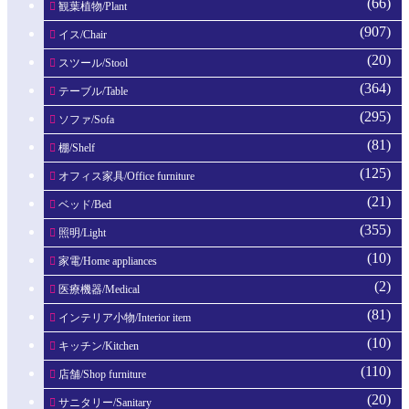
(66)
観葉植物/Plant
(907)
イス/Chair
(20)
スツール/Stool
(364)
テーブル/Table
(295)
ソファ/Sofa
(81)
棚/Shelf
(125)
オフィス家具/Office furniture
(21)
ベッド/Bed
(355)
照明/Light
(10)
家電/Home appliances
(2)
医療機器/Medical
(81)
インテリア小物/Interior item
(10)
キッチン/Kitchen
(110)
店舗/Shop furniture
(20)
サニタリー/Sanitary