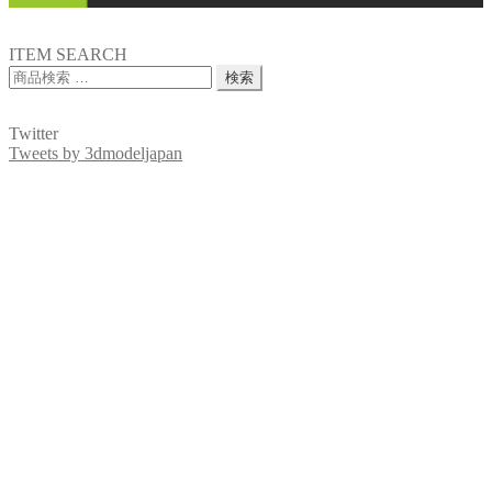
ITEM SEARCH
検
検索
索
対
Twitter
象:
Tweets by 3dmodeljapan