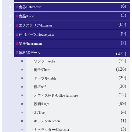
(6)
食器/Tableware
(3)
食品/Food
(65)
エクステリア/Exterior
(9)
住宅パーツ/House parts
(7)
楽器/Instrument
無料3Dデータ
(475)
(75)
ソファー/sofa
(126)
椅子/Chair
(29)
テーブル/Table
(30)
棚/Shelf
(12)
オフィス家具/Office furniture
(99)
照明/Light
(4)
木/Tree
(1)
キッチン/Kitchen
(3)
キャラクター/Character