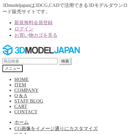
3Dmodeljapanは3DCG,CADで活用できる3Dモデルダウンロ
ード販売サイトです。
新規無料会員登録
ログイン
お買い物カゴを見る
ナ
コ
ビ
ン
ゲ
テ
検
検索
ー
ン
索
メニュー
シ
ツ
対
ョ
へ
象:
HOME
ン
ス
ITEM
へ
キ
COMPANY
Q & A
ス
ッ
STAFF BLOG
キ
プ
CART
ッ
CONTACT
プ
ホーム
CG画像をイメージ通りにカスタマイズ