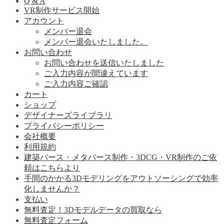
Q & A
VR制作サービス開始
アカウント
メンバー退会
メンバー退会いたしました。
お問い合わせ
お問い合わせを送信いたしました
ご入力内容が間違えています
ご入力内容ご確認
カート
ショップ
デザイナーズライブラリ
プライバシーポリシー
会社概要
利用規約
建築パース・メタバース制作・3DCG・VR制作のご依
頼はこちらより
手間のかかる3Dモデリングをアウトソーシングで効率
化しませんか？
支払い
無料査定！3Dモデルデータの買取なら
無料査定フォーム