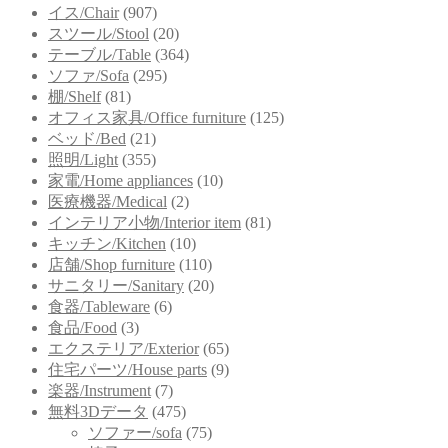
イス/Chair
(907)
スツール/Stool
(20)
テーブル/Table
(364)
ソファ/Sofa
(295)
棚/Shelf
(81)
オフィス家具/Office furniture
(125)
ベッド/Bed
(21)
照明/Light
(355)
家電/Home appliances
(10)
医療機器/Medical
(2)
インテリア小物/Interior item
(81)
キッチン/Kitchen
(10)
店舗/Shop furniture
(110)
サニタリー/Sanitary
(20)
食器/Tableware
(6)
食品/Food
(3)
エクステリア/Exterior
(65)
住宅パーツ/House parts
(9)
楽器/Instrument
(7)
無料3Dデータ
(475)
ソファー/sofa
(75)