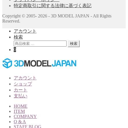
特定商取引に関する法律に基づく表記
Copyright © 2005- 2026 - 3D MODEL JAPAN - All Rights
Reserved.
アカウント
検索
検
検索
索
0
対
象:
アカウント
ショップ
カート
支払い
HOME
ITEM
COMPANY
Q & A
STAFF BLOG