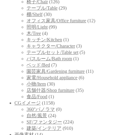
椅子/Chair
(126)
テーブル/Table
(29)
棚/Shelf
(30)
オフィス家具/Office furniture
(12)
照明/Light
(99)
木/Tree
(4)
キッチン/Kitchen
(1)
キャラクター/Character
(3)
テーブルセット/Table set
(5)
バスルーム/Bath room
(1)
ベッド/Bed
(7)
園芸家具/Gardening furniture
(11)
家電/Household appliance
(6)
小物/Item
(30)
店舗什器/Shop furniture
(35)
食品/Food
(1)
CGイメージ
(1158)
360°パノラマ
(0)
自然/風景
(24)
SF/ファンタジー
(224)
建築/インテリア
(910)
画像素材
(14)