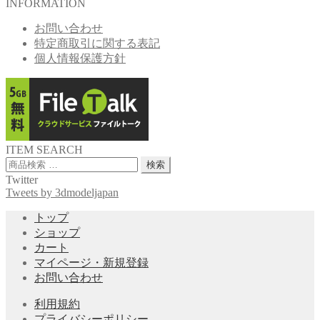
INFORMATION
お問い合わせ
特定商取引に関する表記
個人情報保護方針
ITEM SEARCH
検
検索
索
Twitter
対
Tweets by 3dmodeljapan
象:
トップ
ショップ
カート
マイページ・新規登録
お問い合わせ
利用規約
プライバシーポリシー