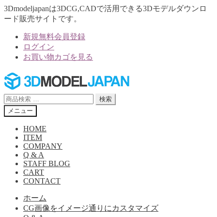
3Dmodeljapanは3DCG,CADで活用できる3Dモデルダウンロ
ード販売サイトです。
新規無料会員登録
ログイン
お買い物カゴを見る
ナ
コ
ビ
ン
ゲ
テ
検
検索
ー
ン
索
メニュー
シ
ツ
対
ョ
へ
象:
HOME
ン
ス
ITEM
へ
キ
COMPANY
Q & A
ス
ッ
STAFF BLOG
キ
プ
CART
ッ
CONTACT
プ
ホーム
CG画像をイメージ通りにカスタマイズ