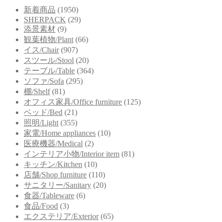
新着商品
(1950)
SHERPACK
(29)
添景素材
(9)
観葉植物/Plant
(66)
イス/Chair
(907)
スツール/Stool
(20)
テーブル/Table
(364)
ソファ/Sofa
(295)
棚/Shelf
(81)
オフィス家具/Office furniture
(125)
ベッド/Bed
(21)
照明/Light
(355)
家電/Home appliances
(10)
医療機器/Medical
(2)
インテリア小物/Interior item
(81)
キッチン/Kitchen
(10)
店舗/Shop furniture
(110)
サニタリー/Sanitary
(20)
食器/Tableware
(6)
食品/Food
(3)
エクステリア/Exterior
(65)