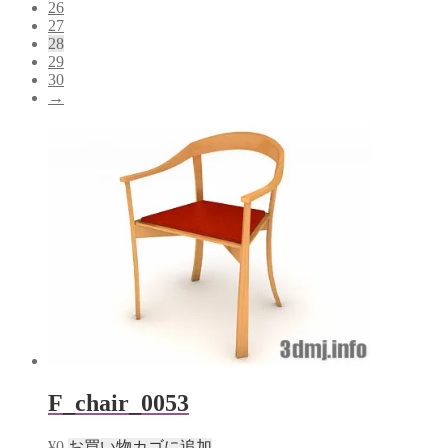
26
27
28
29
30
→
F_chair_0053
¥
0
お買い物カゴに追加