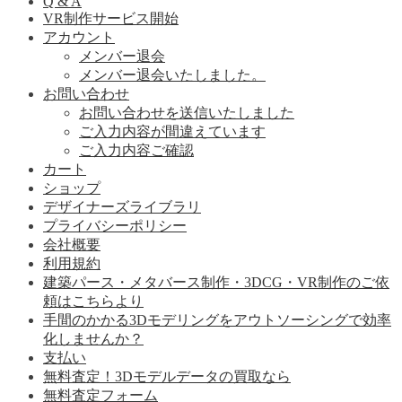
Q & A
VR制作サービス開始
アカウント
メンバー退会
メンバー退会いたしました。
お問い合わせ
お問い合わせを送信いたしました
ご入力内容が間違えています
ご入力内容ご確認
カート
ショップ
デザイナーズライブラリ
プライバシーポリシー
会社概要
利用規約
建築パース・メタバース制作・3DCG・VR制作のご依
頼はこちらより
手間のかかる3Dモデリングをアウトソーシングで効率
化しませんか？
支払い
無料査定！3Dモデルデータの買取なら
無料査定フォーム