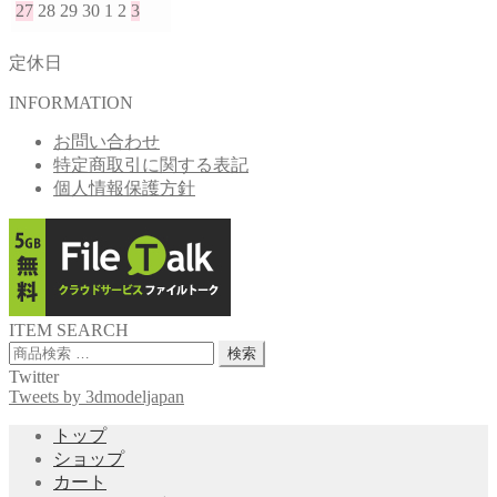
27
28
29
30
1
2
3
定休日
INFORMATION
お問い合わせ
特定商取引に関する表記
個人情報保護方針
ITEM SEARCH
検
検索
索
Twitter
対
Tweets by 3dmodeljapan
象:
トップ
ショップ
カート