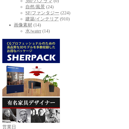
360°パノラマ
(0)
自然/風景
(24)
SF/ファンタジー
(224)
建築/インテリア
(910)
画像素材
(14)
水/water
(14)
営業日