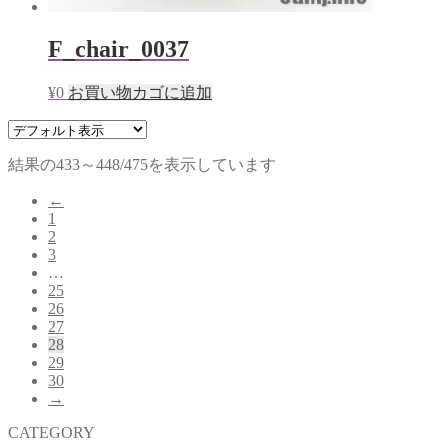
F_chair_0037
¥
0
お買い物カゴに追加
結果の433～448/475を表示しています
←
1
2
3
…
25
26
27
28
29
30
→
CATEGORY