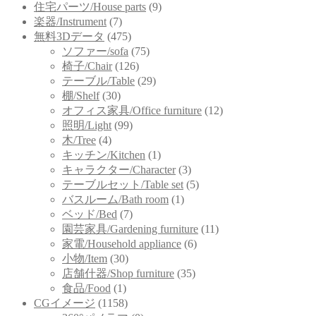
住宅パーツ/House parts
(9)
楽器/Instrument
(7)
無料3Dデータ
(475)
ソファー/sofa
(75)
椅子/Chair
(126)
テーブル/Table
(29)
棚/Shelf
(30)
オフィス家具/Office furniture
(12)
照明/Light
(99)
木/Tree
(4)
キッチン/Kitchen
(1)
キャラクター/Character
(3)
テーブルセット/Table set
(5)
バスルーム/Bath room
(1)
ベッド/Bed
(7)
園芸家具/Gardening furniture
(11)
家電/Household appliance
(6)
小物/Item
(30)
店舗什器/Shop furniture
(35)
食品/Food
(1)
CGイメージ
(1158)