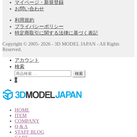
マイページ・新規登録
お問い合わせ
利用規約
プライバシーポリシー
特定商取引に関する法律に基づく表記
Copyright © 2005- 2026 - 3D MODEL JAPAN - All Rights
Reserved.
アカウント
検索
検
検索
索
0
対
象:
HOME
ITEM
COMPANY
Q & A
STAFF BLOG