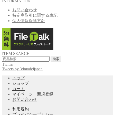
INFORMATION
お問い合わせ
特定商取引に関する表記
個人情報保護方針
ITEM SEARCH
検
検索
索
Twitter
対
Tweets by 3dmodeljapan
象:
トップ
ショップ
カート
マイページ・新規登録
お問い合わせ
利用規約
プライバシーポリシー