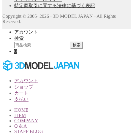
特定商取引に関する法律に基づく表記
Copyright © 2005- 2026 - 3D MODEL JAPAN - All Rights
Reserved.
アカウント
検索
検
検索
索
0
対
象:
アカウント
ショップ
カート
支払い
HOME
ITEM
COMPANY
Q & A
STAFF BLOG