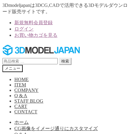
3Dmodeljapanは3DCG,CADで活用できる3Dモデルダウンロ
ード販売サイトです。
新規無料会員登録
ログイン
お買い物カゴを見る
ナ
コ
ビ
ン
ゲ
テ
検
検索
ー
ン
索
メニュー
シ
ツ
対
ョ
へ
象:
HOME
ン
ス
ITEM
へ
キ
COMPANY
Q & A
ス
ッ
STAFF BLOG
キ
プ
CART
ッ
CONTACT
プ
ホーム
CG画像をイメージ通りにカスタマイズ