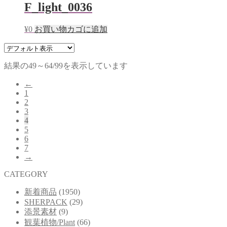
F_light_0036
¥
0
お買い物カゴに追加
結果の49～64/99を表示しています
←
1
2
3
4
5
6
7
→
CATEGORY
新着商品
(1950)
SHERPACK
(29)
添景素材
(9)
観葉植物/Plant
(66)