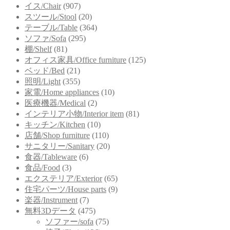
イス/Chair
(907)
スツール/Stool
(20)
テーブル/Table
(364)
ソファ/Sofa
(295)
棚/Shelf
(81)
オフィス家具/Office furniture
(125)
ベッド/Bed
(21)
照明/Light
(355)
家電/Home appliances
(10)
医療機器/Medical
(2)
インテリア小物/Interior item
(81)
キッチン/Kitchen
(10)
店舗/Shop furniture
(110)
サニタリー/Sanitary
(20)
食器/Tableware
(6)
食品/Food
(3)
エクステリア/Exterior
(65)
住宅パーツ/House parts
(9)
楽器/Instrument
(7)
無料3Dデータ
(475)
ソファー/sofa
(75)