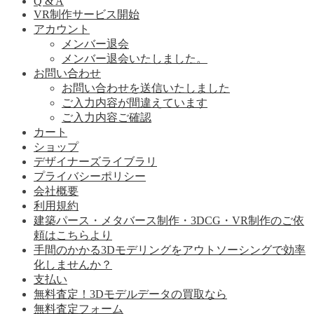
Q & A
VR制作サービス開始
アカウント
メンバー退会
メンバー退会いたしました。
お問い合わせ
お問い合わせを送信いたしました
ご入力内容が間違えています
ご入力内容ご確認
カート
ショップ
デザイナーズライブラリ
プライバシーポリシー
会社概要
利用規約
建築パース・メタバース制作・3DCG・VR制作のご依
頼はこちらより
手間のかかる3Dモデリングをアウトソーシングで効率
化しませんか？
支払い
無料査定！3Dモデルデータの買取なら
無料査定フォーム