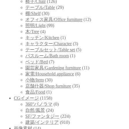
椅子/Chair
(126)
テーブル/Table
(29)
棚/Shelf
(30)
オフィス家具/Office furniture
(12)
照明/Light
(99)
木/Tree
(4)
キッチン/Kitchen
(1)
キャラクター/Character
(3)
テーブルセット/Table set
(5)
バスルーム/Bath room
(1)
ベッド/Bed
(7)
園芸家具/Gardening furniture
(11)
家電/Household appliance
(6)
小物/Item
(30)
店舗什器/Shop furniture
(35)
食品/Food
(1)
CGイメージ
(1158)
360°パノラマ
(0)
自然/風景
(24)
SF/ファンタジー
(224)
建築/インテリア
(910)
画像素材
(14)