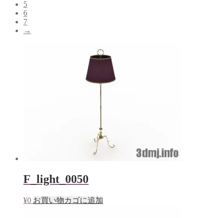
5
6
7
→
F_light_0050
¥
0
お買い物カゴに追加