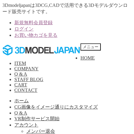
3Dmodeljapanは3DCG,CADで活用できる3Dモデルダウンロ
ード販売サイトです。
新規無料会員登録
ログイン
お買い物カゴを見る
ナ
コ
メニュー
ビ
ン
HOME
ゲ
テ
ITEM
ー
ン
COMPANY
シ
ツ
Q & A
ョ
へ
STAFF BLOG
ン
ス
CART
へ
キ
CONTACT
ス
ッ
ホーム
キ
プ
CG画像をイメージ通りにカスタマイズ
ッ
Q & A
プ
VR制作サービス開始
アカウント
メンバー退会