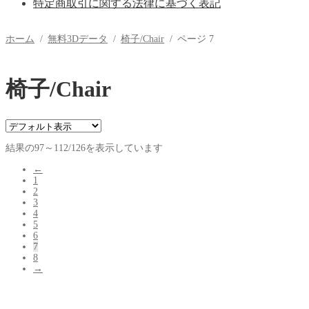
特定商取引に関する法律に基づく表記
ホーム
/
無料3Dデータ
/
椅子/Chair
/
ページ 7
椅子/Chair
結果の97～112/126を表示しています
←
1
2
3
4
5
6
7
8
→