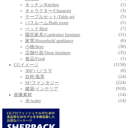
(1)
キッチン/Kitchen
(3)
キャラクター/Character
(5)
テーブルセット/Table set
(1)
バスルーム/Bath room
(7)
ベッド/Bed
(11)
園芸家具/Gardening furniture
(6)
家電/Household appliance
(30)
小物/Item
(35)
店舗什器/Shop furniture
(1)
食品/Food
(1158)
CGイメージ
(0)
360°パノラマ
(24)
自然/風景
(224)
SF/ファンタジー
(910)
建築/インテリア
(14)
画像素材
(14)
水/water