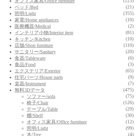
(125)
オフィス家具/Office furniture
(21)
ベッド/Bed
(355)
照明/Light
(10)
家電/Home appliances
(2)
医療機器/Medical
(81)
インテリア小物/Interior item
(10)
キッチン/Kitchen
(110)
店舗/Shop furniture
(20)
サニタリー/Sanitary
(6)
食器/Tableware
(3)
食品/Food
(65)
エクステリア/Exterior
(9)
住宅パーツ/House parts
(7)
楽器/Instrument
(475)
無料3Dデータ
(75)
ソファー/sofa
(126)
椅子/Chair
(29)
テーブル/Table
(30)
棚/Shelf
(12)
オフィス家具/Office furniture
(99)
照明/Light
(4)
木/Tree