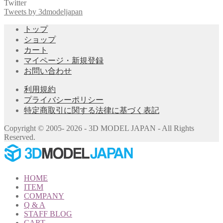
索
Twitter
対
Tweets by 3dmodeljapan
象:
トップ
ショップ
カート
マイページ・新規登録
お問い合わせ
利用規約
プライバシーポリシー
特定商取引に関する法律に基づく表記
Copyright © 2005- 2026 - 3D MODEL JAPAN - All Rights
Reserved.
HOME
ITEM
COMPANY
Q & A
STAFF BLOG
CART