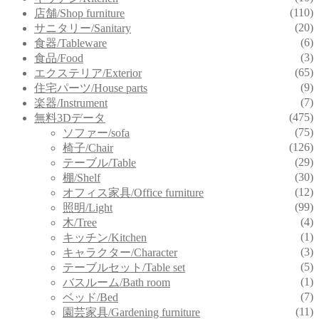
(110)
店舗/Shop furniture
(20)
サニタリー/Sanitary
(6)
食器/Tableware
(3)
食品/Food
(65)
エクステリア/Exterior
(9)
住宅パーツ/House parts
(7)
楽器/Instrument
(475)
無料3Dデータ
(75)
ソファー/sofa
(126)
椅子/Chair
(29)
テーブル/Table
(30)
棚/Shelf
(12)
オフィス家具/Office furniture
(99)
照明/Light
(4)
木/Tree
(1)
キッチン/Kitchen
(3)
キャラクター/Character
(5)
テーブルセット/Table set
(1)
バスルーム/Bath room
(7)
ベッド/Bed
(11)
園芸家具/Gardening furniture