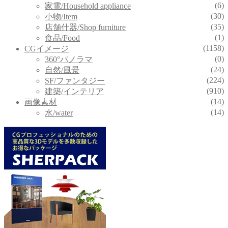
(6)
家電/Household appliance
(30)
小物/Item
(35)
店舗什器/Shop furniture
(1)
食品/Food
(1158)
CGイメージ
(0)
360°パノラマ
(24)
自然/風景
(224)
SF/ファンタジー
(910)
建築/インテリア
(14)
画像素材
(14)
水/water