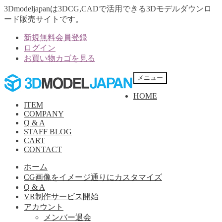
3Dmodeljapanは3DCG,CADで活用できる3Dモデルダウンロ
ード販売サイトです。
新規無料会員登録
ログイン
お買い物カゴを見る
ナ
コ
メニュー
ビ
ン
HOME
ゲ
テ
ITEM
ー
ン
COMPANY
シ
ツ
Q & A
ョ
へ
STAFF BLOG
ン
ス
CART
へ
キ
CONTACT
ス
ッ
ホーム
キ
プ
CG画像をイメージ通りにカスタマイズ
ッ
Q & A
プ
VR制作サービス開始
アカウント
メンバー退会