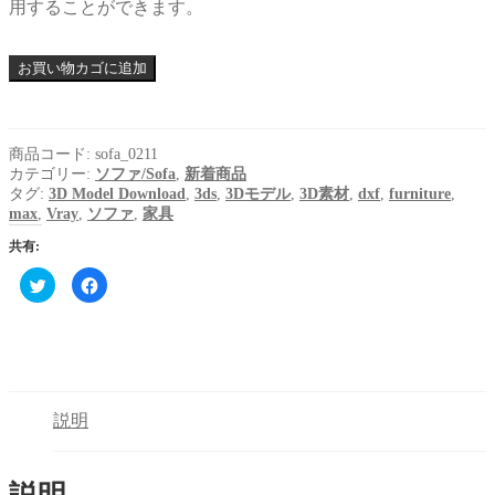
用することができます。
お買い物カゴに追加
商品コード:
sofa_0211
カテゴリー:
ソファ/Sofa
,
新着商品
タグ:
3D Model Download
,
3ds
,
3Dモデル
,
3D素材
,
dxf
,
furniture
,
max
,
Vray
,
ソファ
,
家具
共有:
ク
Facebook
リ
で
ッ
共
ク
有
し
す
て
る
Twitter
に
で
は
共
ク
有
リ
(新
ッ
説明
し
ク
い
し
ウ
て
ィ
く
ン
だ
ド
さ