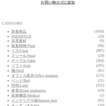
お買い物カゴに追加
CATEGORY
(1950)
新着商品
SHERPACK
(29)
(9)
添景素材
(66)
観葉植物/Plant
(907)
イス/Chair
(20)
スツール/Stool
(364)
テーブル/Table
(295)
ソファ/Sofa
(81)
棚/Shelf
(125)
オフィス家具/Office furniture
(21)
ベッド/Bed
(355)
照明/Light
(10)
家電/Home appliances
(2)
医療機器/Medical
(81)
インテリア小物/Interior item
(10)
キッチン/Kitchen