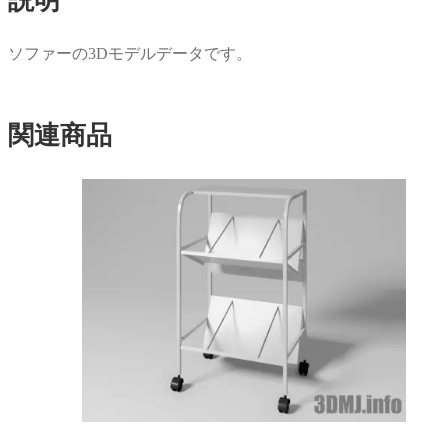
説明
ウ
い
で
(新
開
し
き
い
ソファーの3Dモデルデータです。
ま
ウ
す)
ィ
ン
ド
ウ
で
関連商品
開
き
ま
す)