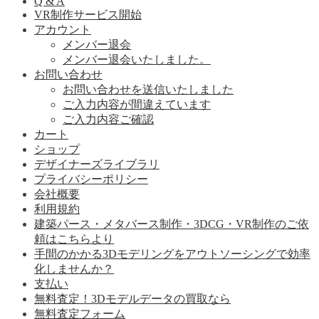
Q & A
VR制作サービス開始
アカウント
メンバー退会
メンバー退会いたしました。
お問い合わせ
お問い合わせを送信いたしました
ご入力内容が間違えています
ご入力内容ご確認
カート
ショップ
デザイナーズライブラリ
プライバシーポリシー
会社概要
利用規約
建築パース・メタバース制作・3DCG・VR制作のご依
頼はこちらより
手間のかかる3Dモデリングをアウトソーシングで効率
化しませんか？
支払い
無料査定！3Dモデルデータの買取なら
無料査定フォーム