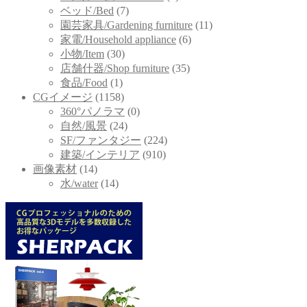
ベッド/Bed
(7)
園芸家具/Gardening furniture
(11)
家電/Household appliance
(6)
小物/Item
(30)
店舗什器/Shop furniture
(35)
食品/Food
(1)
CGイメージ
(1158)
360°パノラマ
(0)
自然/風景
(24)
SF/ファンタジー
(224)
建築/インテリア
(910)
画像素材
(14)
水/water
(14)