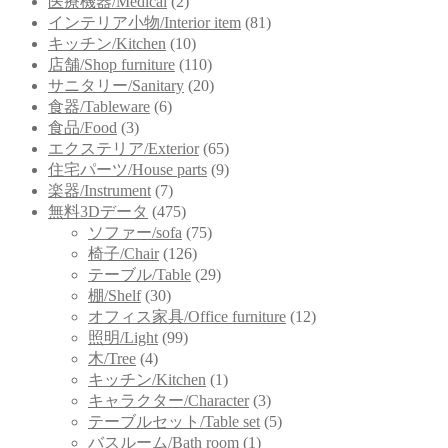
医療機器/Medical
(2)
インテリア小物/Interior item
(81)
キッチン/Kitchen
(10)
店舗/Shop furniture
(110)
サニタリー/Sanitary
(20)
食器/Tableware
(6)
食品/Food
(3)
エクステリア/Exterior
(65)
住宅パーツ/House parts
(9)
楽器/Instrument
(7)
無料3Dデータ
(475)
ソファー/sofa
(75)
椅子/Chair
(126)
テーブル/Table
(29)
棚/Shelf
(30)
オフィス家具/Office furniture
(12)
照明/Light
(99)
木/Tree
(4)
キッチン/Kitchen
(1)
キャラクター/Character
(3)
テーブルセット/Table set
(5)
バスルーム/Bath room
(1)