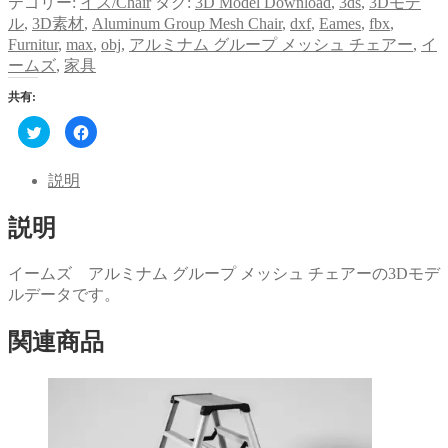
テゴリー:
イス/Chair
タグ:
3D Model Download
,
3ds
,
3Dモデ
ル
,
3D素材
,
Aluminum Group Mesh Chair
,
dxf
,
Eames
,
fbx
,
Furnitur
,
max
,
obj
,
アルミナム グループ メッシュ チェアー
,
イ
ームズ
,
家具
共有:
ク
Facebook
リ
で
ッ
共
ク
有
し
す
説明
て
る
Twitter
に
で
は
説明
共
ク
有
リ
(新
ッ
し
ク
い
し
イームズ アルミナム グループ メッシュ チェアーの3Dモデ
ウ
て
ルデータです。
ィ
く
ン
だ
ド
さ
ウ
い
関連商品
で
(新
開
し
き
い
ま
ウ
す)
ィ
ン
ド
ウ
で