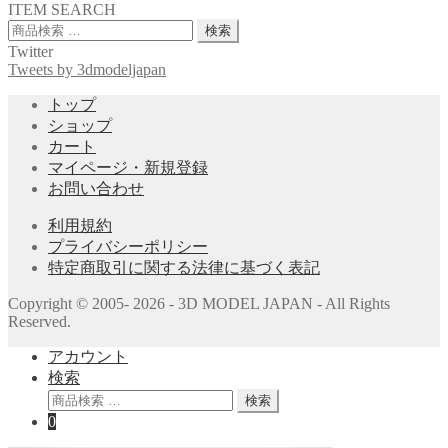
ITEM SEARCH
検
検索
索
Twitter
対
Tweets by 3dmodeljapan
象:
トップ
ショップ
カート
マイページ・新規登録
お問い合わせ
利用規約
プライバシーポリシー
特定商取引に関する法律に基づく表記
Copyright © 2005- 2026 - 3D MODEL JAPAN - All Rights
Reserved.
アカウント
検索
検
検索
索
0
対