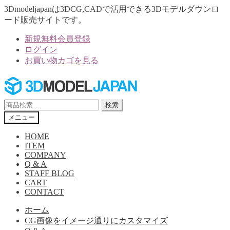
3Dmodeljapanは3DCG,CADで活用できる3Dモデルダウンロ
ード販売サイトです。
新規無料会員登録
ログイン
お買い物カゴを見る
ナ
コ
ビ
ン
ゲ
テ
検
検索
ー
ン
索
メニュー
シ
ツ
対
ョ
へ
象:
HOME
ン
ス
ITEM
へ
キ
COMPANY
Q & A
ス
ッ
STAFF BLOG
キ
プ
CART
ッ
CONTACT
プ
ホーム
CG画像をイメージ通りにカスタマイズ