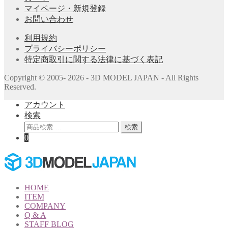
マイページ・新規登録
お問い合わせ
利用規約
プライバシーポリシー
特定商取引に関する法律に基づく表記
Copyright © 2005- 2026 - 3D MODEL JAPAN - All Rights
Reserved.
アカウント
検索
検
検索
索
0
対
象:
HOME
ITEM
COMPANY
Q & A
STAFF BLOG