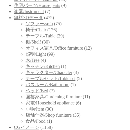
住宅パーツ/House parts
(9)
楽器/Instrument
(7)
無料3Dデータ
(475)
ソファー/sofa
(75)
椅子/Chair
(126)
テーブル/Table
(29)
棚/Shelf
(30)
オフィス家具/Office furniture
(12)
照明/Light
(99)
木/Tree
(4)
キッチン/Kitchen
(1)
キャラクター/Character
(3)
テーブルセット/Table set
(5)
バスルーム/Bath room
(1)
ベッド/Bed
(7)
園芸家具/Gardening furniture
(11)
家電/Household appliance
(6)
小物/Item
(30)
店舗什器/Shop furniture
(35)
食品/Food
(1)
CGイメージ
(1158)