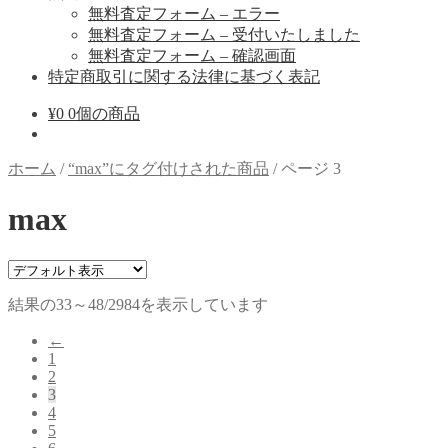
無料査定フォーム – エラー
無料査定フォーム – 受付いたしました
無料査定フォーム – 確認画面
特定商取引に関する法律に基づく表記
¥
0
0個の商品
ホーム
/
“max”にタグ付けされた商品
/
ページ 3
max
結果の33～48/2984を表示しています
←
1
2
3
4
5