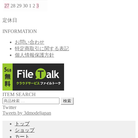
27
28
29
30
1
2
3
定休日
INFORMATION
お問い合わせ
特定商取引に関する表記
個人情報保護方針
ITEM SEARCH
検
検索
索
Twitter
対
Tweets by 3dmodeljapan
象:
トップ
ショップ
カート