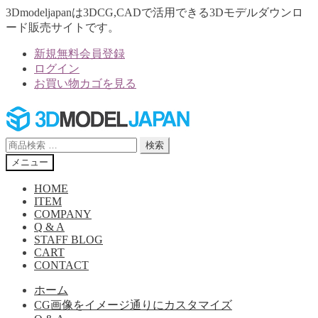
3Dmodeljapanは3DCG,CADで活用できる3Dモデルダウンロ
ード販売サイトです。
新規無料会員登録
ログイン
お買い物カゴを見る
ナ
コ
ビ
ン
ゲ
テ
検
検索
ー
ン
索
メニュー
シ
ツ
対
ョ
へ
象:
HOME
ン
ス
ITEM
へ
キ
COMPANY
Q & A
ス
ッ
STAFF BLOG
キ
プ
CART
ッ
CONTACT
プ
ホーム
CG画像をイメージ通りにカスタマイズ