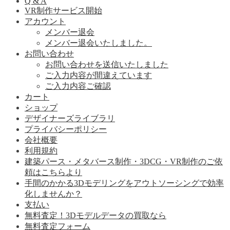
Q & A
VR制作サービス開始
アカウント
メンバー退会
メンバー退会いたしました。
お問い合わせ
お問い合わせを送信いたしました
ご入力内容が間違えています
ご入力内容ご確認
カート
ショップ
デザイナーズライブラリ
プライバシーポリシー
会社概要
利用規約
建築パース・メタバース制作・3DCG・VR制作のご依
頼はこちらより
手間のかかる3Dモデリングをアウトソーシングで効率
化しませんか？
支払い
無料査定！3Dモデルデータの買取なら
無料査定フォーム