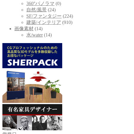
360°パノラマ
(0)
自然/風景
(24)
SF/ファンタジー
(224)
建築/インテリア
(910)
画像素材
(14)
水/water
(14)