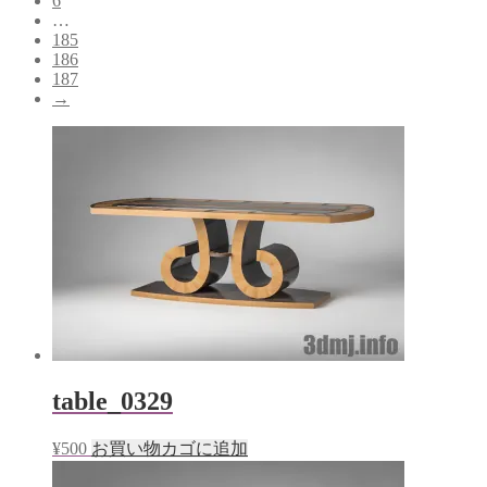
6
…
185
186
187
→
table_0329
¥
500
お買い物カゴに追加