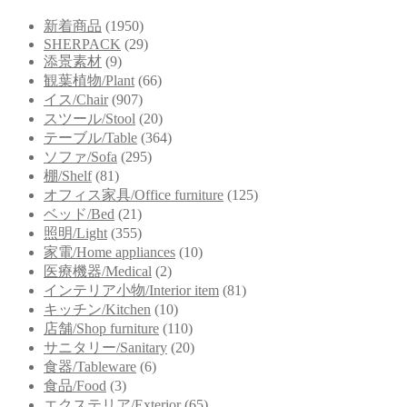
新着商品
(1950)
SHERPACK
(29)
添景素材
(9)
観葉植物/Plant
(66)
イス/Chair
(907)
スツール/Stool
(20)
テーブル/Table
(364)
ソファ/Sofa
(295)
棚/Shelf
(81)
オフィス家具/Office furniture
(125)
ベッド/Bed
(21)
照明/Light
(355)
家電/Home appliances
(10)
医療機器/Medical
(2)
インテリア小物/Interior item
(81)
キッチン/Kitchen
(10)
店舗/Shop furniture
(110)
サニタリー/Sanitary
(20)
食器/Tableware
(6)
食品/Food
(3)
エクステリア/Exterior
(65)