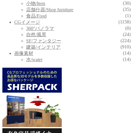
(30)
小物/Item
(35)
店舗什器/Shop furniture
(1)
食品/Food
(1158)
CGイメージ
(0)
360°パノラマ
(24)
自然/風景
(224)
SF/ファンタジー
(910)
建築/インテリア
(14)
画像素材
(14)
水/water