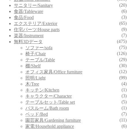
(20)
サニタリー/Sanitary
(6)
食器/Tableware
(3)
食品/Food
(65)
エクステリア/Exterior
(9)
住宅パーツ/House parts
(7)
楽器/Instrument
(475)
無料3Dデータ
(75)
ソファー/sofa
(126)
椅子/Chair
(29)
テーブル/Table
(30)
棚/Shelf
(12)
オフィス家具/Office furniture
(99)
照明/Light
(4)
木/Tree
(1)
キッチン/Kitchen
(3)
キャラクター/Character
(5)
テーブルセット/Table set
(1)
バスルーム/Bath room
(7)
ベッド/Bed
(11)
園芸家具/Gardening furniture
(6)
家電/Household appliance