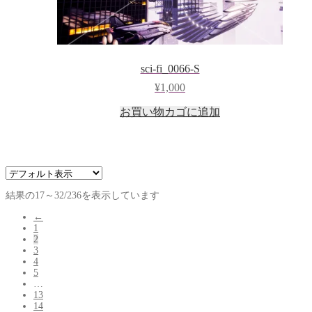
sci-fi_0066-S
¥
1,000
お買い物カゴに追加
結果の17～32/236を表示しています
←
1
2
3
4
5
…
13
14