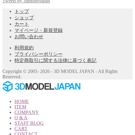
対
Tweets by 3dmodeljapan
象:
トップ
ショップ
カート
マイページ・新規登録
お問い合わせ
利用規約
プライバシーポリシー
特定商取引に関する法律に基づく表記
Copyright © 2005- 2026 - 3D MODEL JAPAN - All Rights
Reserved.
HOME
ITEM
COMPANY
Q & A
STAFF BLOG
CART
CONTACT