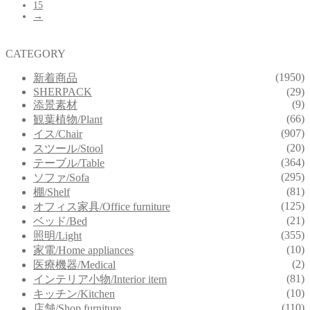
15
→
CATEGORY
(1950)
新着商品
SHERPACK
(29)
(9)
添景素材
(66)
観葉植物/Plant
(907)
イス/Chair
(20)
スツール/Stool
(364)
テーブル/Table
(295)
ソファ/Sofa
(81)
棚/Shelf
(125)
オフィス家具/Office furniture
(21)
ベッド/Bed
(355)
照明/Light
(10)
家電/Home appliances
(2)
医療機器/Medical
(81)
インテリア小物/Interior item
(10)
キッチン/Kitchen
(110)
店舗/Shop furniture