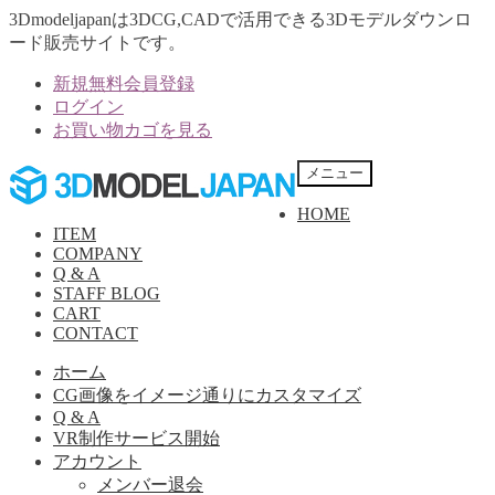
3Dmodeljapanは3DCG,CADで活用できる3Dモデルダウンロ
ード販売サイトです。
新規無料会員登録
ログイン
お買い物カゴを見る
ナ
コ
メニュー
ビ
ン
HOME
ゲ
テ
ITEM
ー
ン
COMPANY
シ
ツ
Q & A
ョ
へ
STAFF BLOG
ン
ス
CART
へ
キ
CONTACT
ス
ッ
ホーム
キ
プ
CG画像をイメージ通りにカスタマイズ
ッ
Q & A
プ
VR制作サービス開始
アカウント
メンバー退会