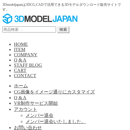
3Dmodeljapanは3DCG,CADで活用できる3Dモデルダウンロード販売サイトで
す。
ナ
コ
ビ
ン
ゲ
テ
検
検索
ー
ン
索
シ
ツ
対
HOME
ョ
へ
象:
ITEM
ン
ス
COMPANY
へ
キ
Q & A
ス
ッ
STAFF BLOG
キ
プ
CART
ッ
CONTACT
プ
ホーム
CG画像をイメージ通りにカスタマイズ
Q & A
VR制作サービス開始
アカウント
メンバー退会
メンバー退会いたしました。
お問い合わせ