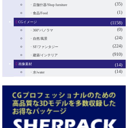
(35)
店舗什器/Shop furniture
(1)
食品/Food
CGイメージ
(1158)
(0)
360°パノラマ
(24)
自然/風景
(224)
SF/ファンタジー
(910)
建築/インテリア
画像素材
(14)
(14)
水/water