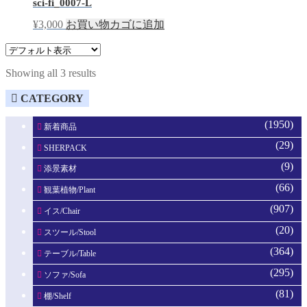
sci-fi_0007-L
¥
3,000
お買い物カゴに追加
Showing all 3 results
CATEGORY
(1950)
新着商品
(29)
SHERPACK
(9)
添景素材
(66)
観葉植物/Plant
(907)
イス/Chair
(20)
スツール/Stool
(364)
テーブル/Table
(295)
ソファ/Sofa
(81)
棚/Shelf