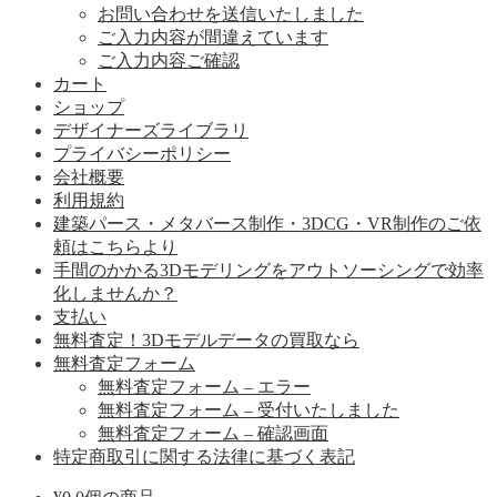
お問い合わせを送信いたしました
ご入力内容が間違えています
ご入力内容ご確認
カート
ショップ
デザイナーズライブラリ
プライバシーポリシー
会社概要
利用規約
建築パース・メタバース制作・3DCG・VR制作のご依
頼はこちらより
手間のかかる3Dモデリングをアウトソーシングで効率
化しませんか？
支払い
無料査定！3Dモデルデータの買取なら
無料査定フォーム
無料査定フォーム – エラー
無料査定フォーム – 受付いたしました
無料査定フォーム – 確認画面
特定商取引に関する法律に基づく表記