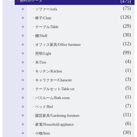
無料3Dデータ
(475)
(75)
ソファー/sofa
(126)
椅子/Chair
(29)
テーブル/Table
(30)
棚/Shelf
(12)
オフィス家具/Office furniture
(99)
照明/Light
(4)
木/Tree
(1)
キッチン/Kitchen
(3)
キャラクター/Character
(5)
テーブルセット/Table set
(1)
バスルーム/Bath room
(7)
ベッド/Bed
(11)
園芸家具/Gardening furniture
(6)
家電/Household appliance
(30)
小物/Item