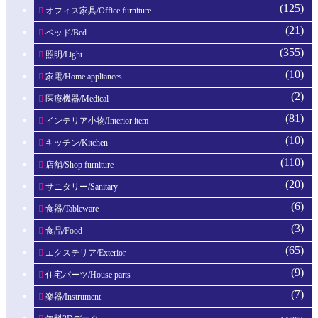
(125)
オフィス家具/Office furniture
(21)
ベッド/Bed
(355)
照明/Light
(10)
家電/Home appliances
(2)
医療機器/Medical
(81)
インテリア小物/Interior item
(10)
キッチン/Kitchen
(110)
店舗/Shop furniture
(20)
サニタリー/Sanitary
(6)
食器/Tableware
(3)
食品/Food
(65)
エクステリア/Exterior
(9)
住宅パーツ/House parts
(7)
楽器/Instrument